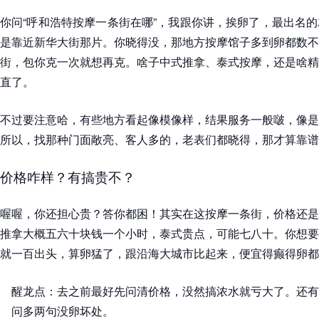
你问“呼和浩特按摩一条街在哪”，我跟你讲，挨卵了，最出名
是靠近新华大街那片。你晓得没，那地方按摩馆子多到卵都数不
街，包你克一次就想再克。啥子中式推拿、泰式按摩，还是啥精
直了。
不过要注意哈，有些地方看起像模像样，结果服务一般啵，像是
所以，找那种门面敞亮、客人多的，老表们都晓得，那才算靠谱
价格咋样？有搞贵不？
喔喔，你还担心贵？答你都困！其实在这按摩一条街，价格还是
推拿大概五六十块钱一个小时，泰式贵点，可能七八十。你想要
就一百出头，算卵猛了，跟沿海大城市比起来，便宜得癫得卵都
醒龙点：去之前最好先问清价格，没然搞浓水就亏大了。还有
问多两句没卵坏处。