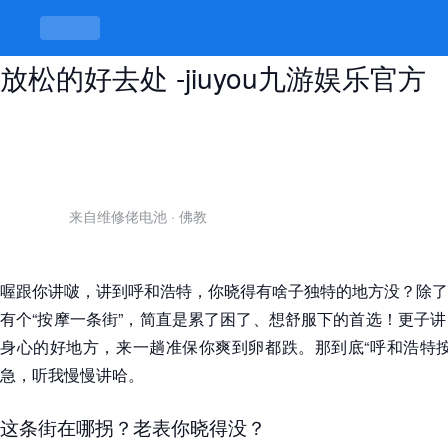
呼和浩特按摩一条街在哪，体验地道
放松的好去处 -jiuyou九游娱乐官方
来自维修佬电池
·
佛教
喔跟你讲啵，讲到呼和浩特，你晓得有啥子独特的地方没？除了
有个“按摩一条街”，简直是累了困了、想舒服下的首选！更子
身心的好地方，来一趟准保你爽到卵都跌。那到底“呼和浩特按
急，听我慢慢讲哈。
这条街在哪拐？老表你晓得没？