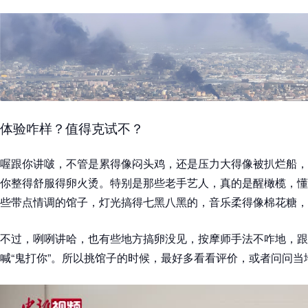
体验咋样？值得克试不？
喔跟你讲啵，不管是累得像闷头鸡，还是压力大得像被扒烂船，
你整得舒服得卵火烫。特别是那些老手艺人，真的是醒橄榄，懂
些带点情调的馆子，灯光搞得七黑八黑的，音乐柔得像棉花糖，
不过，咧咧讲哈，也有些地方搞卵没见，按摩师手法不咋地，跟
喊“鬼打你”。所以挑馆子的时候，最好多看看评价，或者问问当