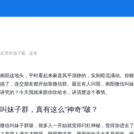
得啵 -jiuyou九游娱乐官方
自应用市场下载
·
皮革
南阳这地头，平时看起来麻直风平浪静的，实则暗流涌动。你晓
搞了，连交朋友都开始靠微信群。最近有人问我，南阳微信叫妹
讲究的？今天我就来跟你吹哈水，讲清楚这个事情。
叫妹子群，真有这么“神奇”啵？
微信叫妹子群啵，很多人一开始就觉得叼杠神秘，觉得加进去了
？有些人进去才晓得，卵用都没有，里面的妹子大多是假的，啥