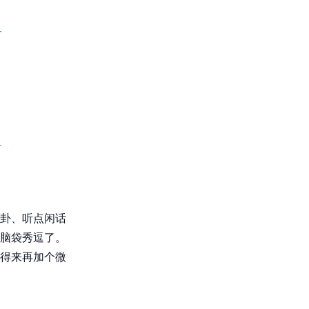
卦、听点闲话
脑袋秀逗了。
得来再加个微