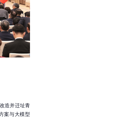
制改造并迁址青
决方案与大模型
。