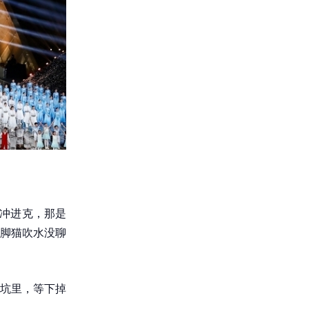
就冲进克，那是
脚猫吹水没聊
坑里，等下掉