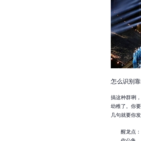
怎么识别靠
搞这种群咧，
幼稚了。你要
几句就要你发
醒龙点：
你公龟。