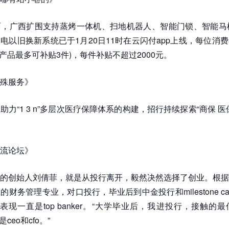
，广西扩围支持蒸烤一体机、扫地机器人、智能门锁、智能马桶
电以旧换新系统已于1月20日11时在云闪付app上线，每位消
调产品最多可补贴3件)，每件补贴不超过2000元。
殊服务》
助力“1 3 n”多层次医疗保障体系的构建，招行持续探索“商保 医
流论坛》
的创始人刘倩菲，就是从投行离开，毅然决然选择了创业。根据
财务管理专业，对口投行，毕业后到中金投行和milestone cap
表现一直是top banker。“大学毕业后，我进投行，接触的
ceo和cfo。”