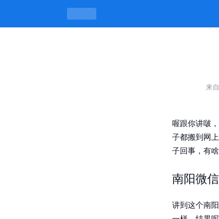
南阳微信叫妹子群，有何内幕？这事你晓
来
喔跟你讲啵，
子都搬到网上
子回事，有啥
南阳微信
讲到这个南阳
一样，结果呢