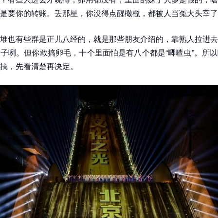
是要你的转账。丢那星，你没得点醒橄榄，都被人当冤大头宰了
堆也有些群是正儿八经的，就是那些朋友介绍的，靠熟人拉进去
子咧。但你敢搞卵毛，十个里面怕是有八个都是“唧喳虫”。所
搞，先看清楚再决定。