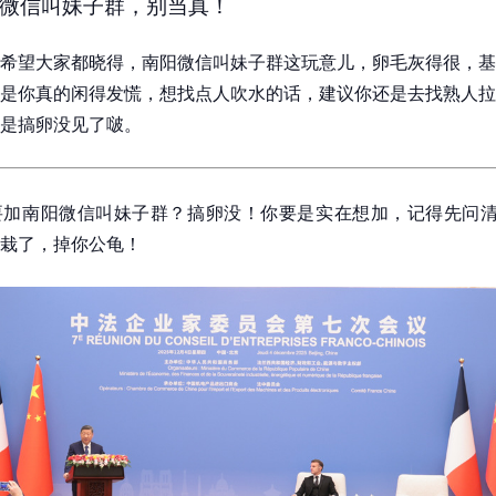
微信叫妹子群，别当真！
希望大家都晓得，南阳微信叫妹子群这玩意儿，卵毛灰得很，基
是你真的闲得发慌，想找点人吹水的话，建议你还是去找熟人拉
是搞卵没见了啵。
加南阳微信叫妹子群？搞卵没！你要是实在想加，记得先问清楚
栽了，掉你公龟！