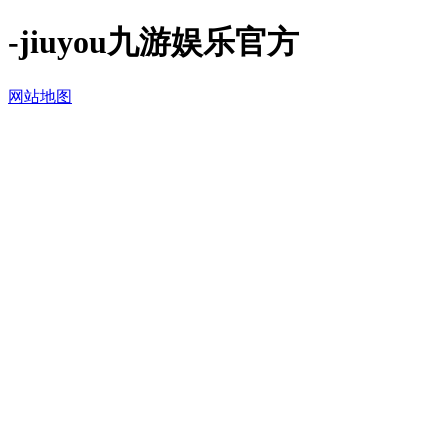
-jiuyou九游娱乐官方
网站地图