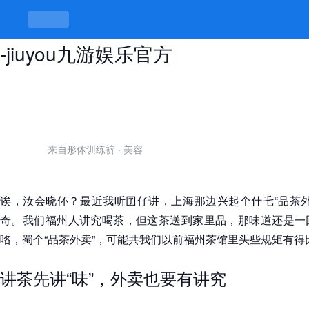
上海品茶外卖，品的是茶，讲的是味
-jiuyou九游娱乐官方
来自形体训练裤
·
美容
诶，汝会晓伓？最近我听囝仔讲，上海那边兴起个什乇“品茶外
奇。我们福州人讲究喝茶，但这茶送到家里品，那味道还是一
咯，蜀个“品茶外卖”，可能共我们以前福州茶馆里头些规矩有得
讲茶先讲“味”，外卖也要有讲究