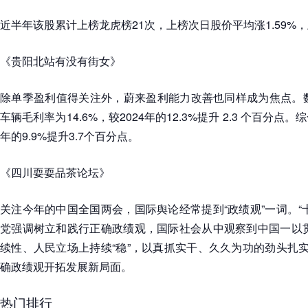
近半年该股累计上榜龙虎榜21次，上榜次日股价平均涨1.59%，上
《贵阳北站有没有街女》
除单季盈利值得关注外，蔚来盈利能力改善也同样成为焦点。数
车辆毛利率为14.6%，较2024年的12.3%提升 2.3 个百分点。综
年的9.9%提升3.7个百分点。
《四川耍耍品茶论坛》
关注今年的中国全国两会，国际舆论经常提到“政绩观”一词。“
党强调树立和践行正确政绩观，国际社会从中观察到中国一以贯之
续性、人民立场上持续“稳”，以真抓实干、久久为功的劲头扎实
确政绩观开拓发展新局面。
热门排行