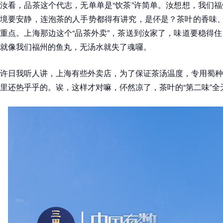
汝看，品茶这个代志，无单单是“饮茶”许简单。汝想想，我们
境要安静，连泡茶的人手势都得有讲究，是伓是？茶叶的香味、
重点。上海那边这个“品茶外卖”，茶送到汝家了，味道要稳得
就像我们福州的鱼丸，无汤水就失了魂囉。
许日我听人讲，上海有些外卖店，为了保证茶汤温度，专用蜀种
里还热乎乎的。诶，这样才对嘛，伓然凉了，茶叶的“第二味”全