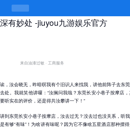
东莞长安小巷子按摩店评价，巷子深
深有妙处 -jiuyou九游娱乐官方
来自油漆过敏
·
工商服务
诶，汝会晓无，昨暗暝我有个旧识人来找我，讲他前阵子去东莞
去处。我就笑他讲囉：“汝搁问我哉？东莞长安小巷子按摩店，
要听实在的评价，还是得共汝攀讲一下！”
讲到东莞长安小巷子按摩店，汝去过无？没去过也没关系，听我
是有够“有味”！为啥讲有味呢？因为它不像啥五星酒店那种摆