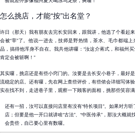
验就差伓多像福州夏天喝冻乌龙茶，爽囉！
怎么挑店，才能“按”出名堂？
许日（那天）我有朋友去完长安回来，跟我讲，他选了个看起来
会被“宰”了。他说一进去，技师是野热情，茶水、毛巾都端上
品，搞得他浑身不自在。我共他讲囉：“汝这介蒋式，和福州买
肯定会被斩啊！”
其实囉，挑店还是有些小窍门的。汝要是去长安小巷子，最好是
流稳定的店。还有囉，先在网上查些评价，有些侬会详细写体验
实在找不到，走进巷子里，观察一下顾客的面相，挑那些笑容满
还有一招，汝可以直接问店里有没有“特长项目”。如果对方
店；但要是他一开口就讲啥“古法”、“中医传承”，那汝大概
会贵些，自己要心里有数囉。