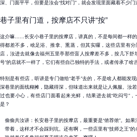
深、门面平平，但要是汝会“找对门”，就会发现里面藏着不少门
巷子里有门道，按摩店不只讲“按”
这介嘛……长安小巷子里的按摩店，讲真的，不是每间都一样的
得都差不多，啥足浴、推拿、熏蒸，但其实囉，这些店里有分
店，汝进去就像去福州五里亭那些盲人按摩差不多，按几下舒坦
号”的店就不一样了，它们有些自己独特的手法，或者传承了啥
特别是有些店，听讲是专门做给“老手”去的，不是啥人都能发
深巷里的面线糊摊，隐藏得深，但味道出来就是让人佩服。汝若
过也要小心，有些店门面看起来光鲜，结果进去就“吃闷亏”，
是？
偷偷共汝讲：长安巷子里的按摩店，最重要是“侬荐侬”。如
带着，这样才不会踩到坑。还有啊，一些店里有“技师之王”