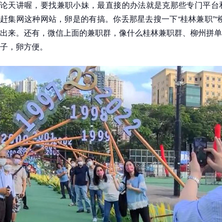
论天讲喔，要找兼职小妹，最直接的办法就是克那些专门平台和
赶集网这种网站，卵是的有搞。你丢那星去搜一下“桂林兼职”“
出来。还有，微信上面的兼职群，像什么桂林兼职群、柳州拼单
子，卵方便。