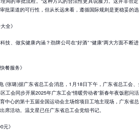
理局的审批流程。“这种方式的合法性更具说服力。这并非否定
审批渠道的可行性，但从长远来看，遵循国际规则是更稳妥的选
号大全》
科技、做实健康内涵？劲牌公司在“好酒” “健康”两大方面不断
快餐服务》
日电 (张璐)据广东省总工会消息，1月18日下午，广东省总工会、
县区工会同步开展2025年广东工会“情暖劳动者”新春年夜饭慰问
育中心的第十五届全国运动会主场馆项目工地主现场，广东省总
出席活动。温文星已任广东省总工会党组书记。
00元》