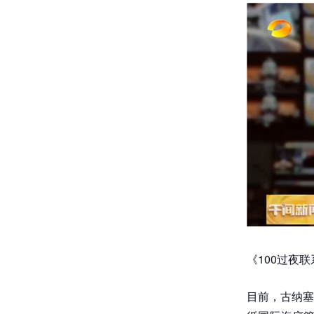
《100过夜
目前，古纳塞