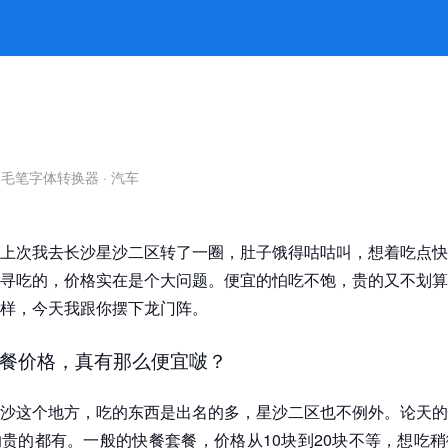
伤钱包的选择 -jiuyou九游娱乐
自毛笔字体转换器
·
汽车
上次我去长沙星沙二区转了一圈，肚子饿得咕咕叫，想着吃点快
寻吃的，价格实在是个大问题。便宜的怕吃不饱，贵的又不划算
样，今天我跟你摆下龙门阵。
餐价格，真有那么便宜啵？
沙这个地方，吃的东西是出名的多，星沙二区也不例外。论天的
贵的都有。一般的快餐套餐，价格从10块到20块不等，想吃