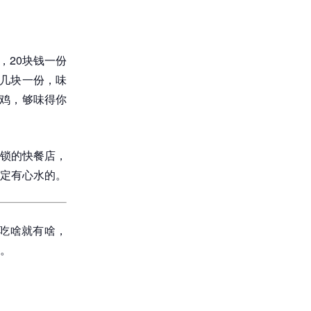
，20块钱一份
十几块一份，味
子鸡，够味得你
锁的快餐店，
定有心水的。
想吃啥就有啥，
。