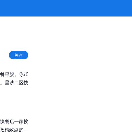
官方
关注
餐果腹。你试
。星沙二区快
快餐店一家挨
稍微精致点的，