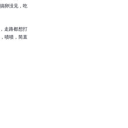
搞卵没见，吃
，走路都想打
，啧啧，简直