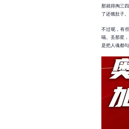
那就得掏三四
了还饿肚子。
不过呢，有些
嗝。丢那星，
是把人魂都勾