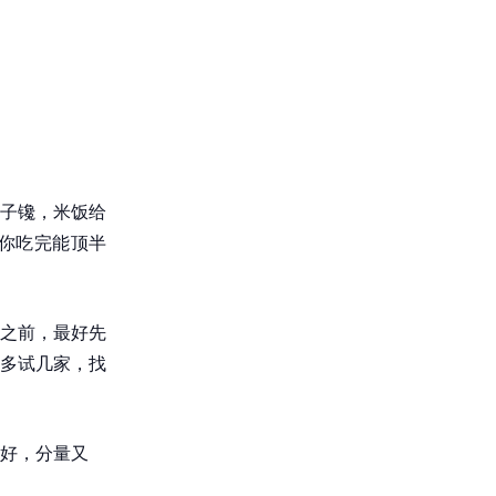
子镵，米饭给
你吃完能顶半
之前，最好先
多试几家，找
好，分量又