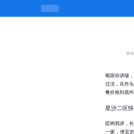
长沙星沙二区快餐价格如何，吃得饱又不
来
喔跟你讲啵，
过没，在外头
餐价格到底咋
星沙二区快
哎哟我讲，长
一家，便宜的