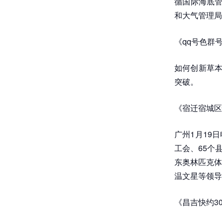
循国际海底管
和大气管理局
《qq号色群
如何创新草本
突破。
《宿迁宿城区
广州1月19
工会、65个
东奥林匹克体
温文星等领导
《昌吉快约3