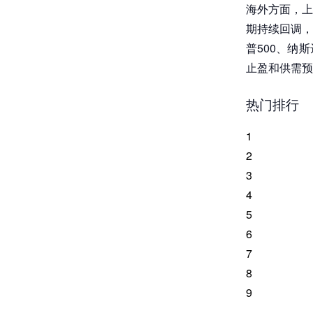
海外方面，上
期持续回调，
普500、纳
止盈和供需预
热门排行
1
2
3
4
5
6
7
8
9