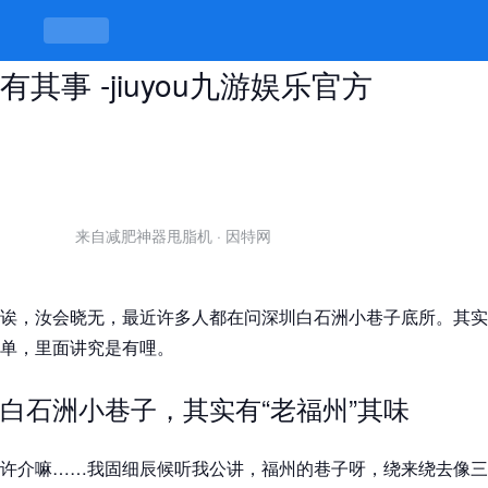
深圳白石洲小巷子在哪里，巷子里面
有其事 -jiuyou九游娱乐官方
来自减肥神器甩脂机
·
因特网
诶，汝会晓无，最近许多人都在问深圳白石洲小巷子底所。其实
单，里面讲究是有哩。
白石洲小巷子，其实有“老福州”其味
许介嘛……我固细辰候听我公讲，福州的巷子呀，绕来绕去像三