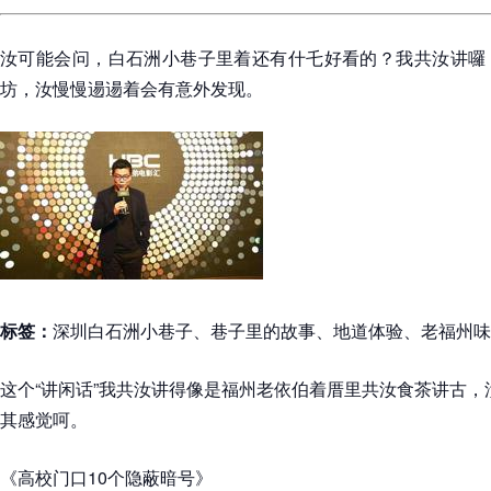
汝可能会问，白石洲小巷子里着还有什乇好看的？我共汝讲囉
坊，汝慢慢逿逿着会有意外发现。
标签：
深圳白石洲小巷子、巷子里的故事、地道体验、老福州味
这个“讲闲话”我共汝讲得像是福州老依伯着厝里共汝食茶讲古
其感觉呵。
《高校门口10个隐蔽暗号》