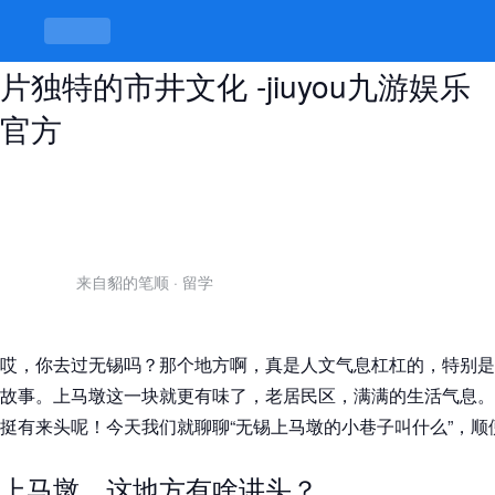
无锡上马墩的小巷子叫什么，探秘这
片独特的市井文化 -jiuyou九游娱乐
官方
来自貂的笔顺
·
留学
哎，你去过无锡吗？那个地方啊，真是人文气息杠杠的，特别是
故事。上马墩这一块就更有味了，老居民区，满满的生活气息。
挺有来头呢！今天我们就聊聊“无锡上马墩的小巷子叫什么”，
上马墩，这地方有啥讲头？