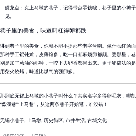
醒龙点：克上马墩的巷子，记得带点零钱啵，巷子里的小摊子
见。
巷子里的美食，味道叼杠得卵都跌
讲到巷子里的美食，你就不能不提那些老字号咧。像什么红汤面
那种手工馄饨摊，皮薄馅多，吃一口都麻烦卵都颠。丢那星，巷
别是加了葱油的那种，一咬下去卵香都冒出来。更子卵搞法的是
用柴火烧烤，味道比煤气的强卵多。
那到底无锡上马墩的小巷子叫什么？其实名字多得卵毛灰，哪凯
“蠡湖巷”“上马巷”，从这两条巷子开始逛，准没错！
无锡小巷子, 上马墩, 历史街区, 市井生活, 古城文化