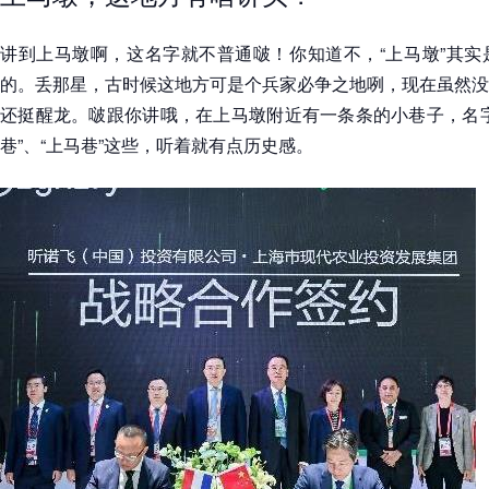
讲到上马墩啊，这名字就不普通啵！你知道不，“上马墩”其实
的。丢那星，古时候这地方可是个兵家必争之地咧，现在虽然没
还挺醒龙。啵跟你讲哦，在上马墩附近有一条条的小巷子，名字
巷”、“上马巷”这些，听着就有点历史感。