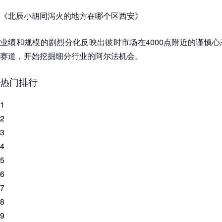
《北辰小胡同泻火的地方在哪个区西安》
业绩和规模的剧烈分化反映出彼时市场在4000点附近的谨慎
赛道，开始挖掘细分行业的阿尔法机会。
热门排行
1
2
3
4
5
6
7
8
9