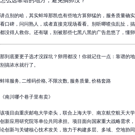
讲点别的哈，其实蚌埠那凯也有些地方算卵猛的，服务质量确实
看口碑，问问熟人，或者直接克现场看看。别听唧喳虫乱扯，搞
都没得人救你。还有啵，别被那些七黑八黑的广告忽悠了，懂卵
那到底要更子选才没踩坑？卵用都没！你就记住一点：靠谱的地
别搞浓水就行了。
蚌埠服务, 二维码价格, 不限次数, 服务质量, 价格套路
《南川哪个巷子里有卖》
该项目由重庆邮电大学牵头，联合上海大学、南京航空航天大学
创新应用研究院等单位共同承担。项目面向国家重大战略需求，
论创新与关键核心技术攻关，致力于构建多层、多域、空地协同