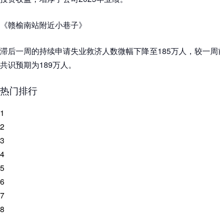
《赣榆南站附近小巷子》
滞后一周的持续申请失业救济人数微幅下降至185万人，较一周前减少
共识预期为189万人。
热门排行
1
2
3
4
5
6
7
8