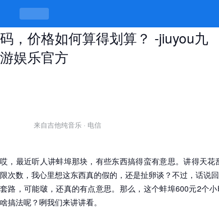
蚌埠600元2个小时不限次数二维
码，价格如何算得划算？ -jiuyou九
游娱乐官方
来自吉他纯音乐
·
电信
哎，最近听人讲蚌埠那块，有些东西搞得蛮有意思。讲得天花乱
限次数，我心里想这东西真的假的，还是扯卵谈？不过，话说回
套路，可能啵，还真的有点意思。那么，这个蚌埠600元2个
啥搞法呢？咧我们来讲讲看。