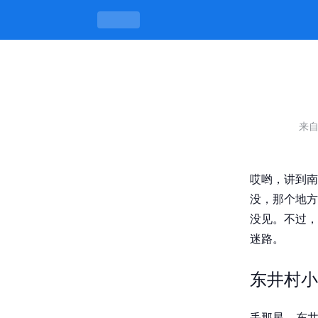
迈皋桥东井村小巷子在哪里啊，怎么找才
来
哎哟，讲到南
没，那个地方
没见。不过，
迷路。
东井村小
丢那星，东井