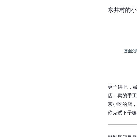
东井村的小
更子讲吧，
店，卖的手工
京小吃的店，
你克试下子嘛
那到底迈皋桥