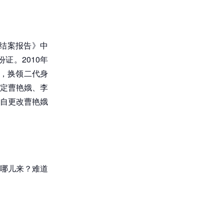
的结案报告》中
证。2010年
，换领二代身
定曹艳娥、李
自更改曹艳娥
哪儿来？难道