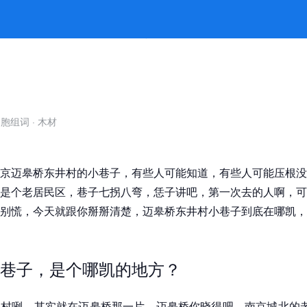
不会迷路？ -jiuyou九游娱乐官
自胞组词
·
木材
京迈皋桥东井村的小巷子，有些人可能知道，有些人可能压根没
是个老居民区，巷子七拐八弯，恁子讲吧，第一次去的人啊，可
别慌，今天就跟你掰掰清楚，迈皋桥东井村小巷子到底在哪凯，
巷子，是个哪凯的地方？
村咧，其实就在迈皋桥那一片。迈皋桥你晓得吧，南京城北的老