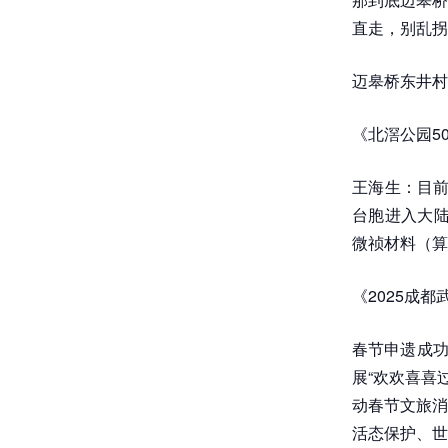
直走，别乱拐
迈皋桥东井村,
《北滘公园5
王海生：目前
台胞进入大陆
微祯材料（算
《2025成
春节申遗成功
展“欢欢喜喜
动春节文旅消
活态保护、世