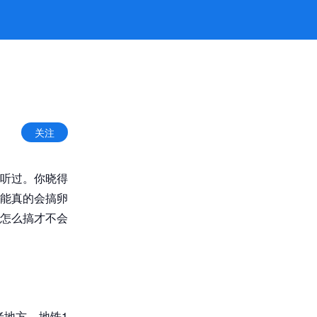
方
关注
听过。你晓得
能真的会搞卵
怎么搞才不会
地方，地铁1