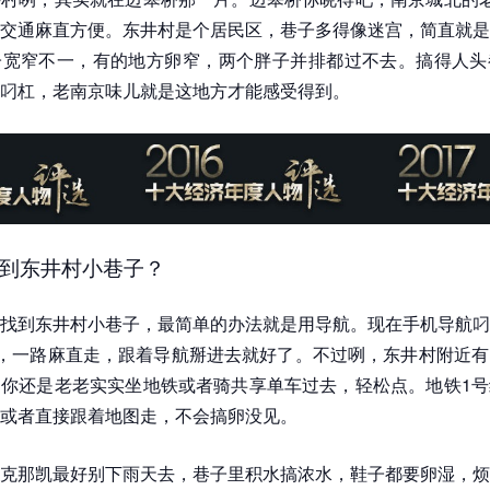
交通麻直方便。东井村是个居民区，巷子多得像迷宫，简直就是
子宽窄不一，有的地方卵窄，两个胖子并排都过不去。搞得人头
叼杠，老南京味儿就是这地方才能感受得到。
到东井村小巷子？
找到东井村小巷子，最简单的办法就是用导航。现在手机导航叼
”，一路麻直走，跟着导航掰进去就好了。不过咧，东井村附近
你还是老老实实坐地铁或者骑共享单车过去，轻松点。地铁1号
或者直接跟着地图走，不会搞卵没见。
克那凯最好别下雨天去，巷子里积水搞浓水，鞋子都要卵湿，烦