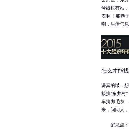
号线也有站，
表啊！那巷
咧，生活气息
怎么才能找
讲真的啵，想
接搜“东井村
车搞卵毛灰，
来，问问人，
醒龙点：