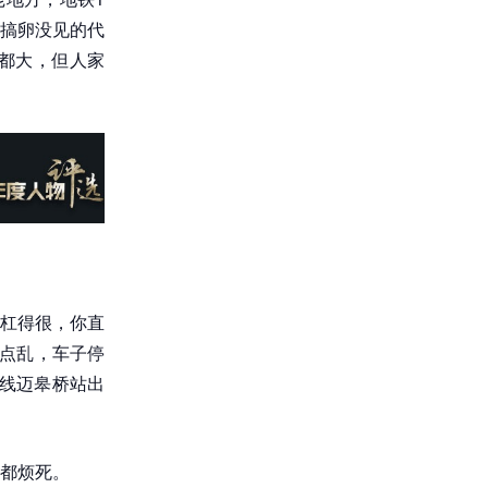
搞卵没见的代
都大，但人家
杠得很，你直
有点乱，车子停
线迈皋桥站出
都烦死。