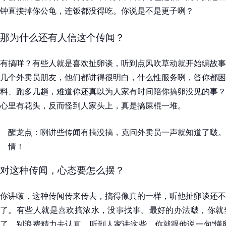
钟直接掉你公龟，连饭都没得吃。你说是不是更子咧？
那为什么还有人信这个传闻？
有搞咩？有些人就是喜欢扯卵谈，听到点风吹草动就开始编故事
几个外卖员朋友，他们都讲得很明白，什么性服务咧，答你都困
料、跑多几趟，难道你还真以为人家有时间陪你搞卵没见的事？
心里有花头，反而怪到人家头上，真是搞屎棍一堆。
醒龙点：咧讲些传闻有搞没搞，克问外卖员一声就知道了啵。
情！
对这种传闻，心态要怎么摆？
你讲啵，这种传闻传来传去，搞得像真的一样，听他扯卵谈还不
了。有些人就是喜欢搞浓水，没事找事。最好的办法啵，你就
了，别浪费精力去认真。听到人家讲这些，你就跟他说一句“懂