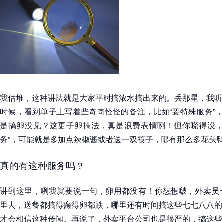
我估堆，这种讲法就是大家平时搞浓水搞出来的。丢那星，我听
时候，看到单子上写着些奇奇怪怪的备注，比如“要特殊服务”，
是搞卵没见？这更子卵搞法，真是浪费表情咧！但你晓得没，
务”，可能就是多加点辣椒酱或者送一双筷子，哪有那么多花头
真的有这种服务吗？
讲到这里，咧我就要说一句，卵用都没有！你想想啵，外卖员一
里去，送餐都搞得癫得卵都跌，哪里还有时间搞这些七七八八的
才会相信这种传闻。再说了，外卖平台公司也是很严的，搞这些