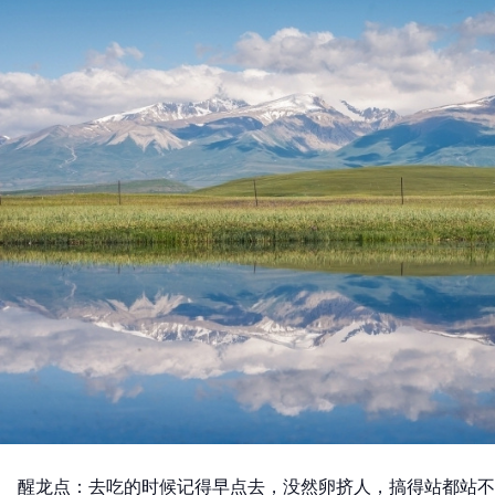
醒龙点：去吃的时候记得早点去，没然卵挤人，搞得站都站不