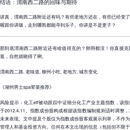
结语：渭南西二路的回味与期待
讲真，渭南西二路附近还有吗？有些老地方还在，有些已经变了
喔跟你讲啵，走到哪凯都能寻到乐子。你讲是不是更子？
那到底渭南西二路附近还有啥值得克的？卵用都没！你直接克
逛，自然就晓得了咧。
渭南西二路, 老味道, 柳州小吃, 老地方, 城市变化
《湖州男士spa荤菜推荐》
风险提示：化工etf被动跟踪中证细分化工产业主题指数，该指数基日
于2012.4.11。指数成份股构成根据该指数编制规则适时调
未来表现。文中提及个股仅为指数成份股客观展示列举，不作为
管理人和基金投资方向。任何在本文出现的信息（包括但不限于