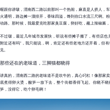
喔跟你讲啵，渭南西二路以前那叫一个热闹，麻直是人挤人，车
火通明，路边摊一溜排开，香味四溢，馋到你口水流三尺咧。粉
动路。那时候，我最爱克吃那家臭豆腐，卵好吃，蘸上辣椒酱，
不过啵，最近几年城市发展快，听说有些摊子搬了，有些店也关
附近还有吗”，我只能说，咧，肯定还有些老地方还开着，但有
见。
那些还在的老味道，三脚猫都晓得
讲真的，渭南西二路的老味道不是吹牛的，真心叼杠！像那家卖
底煮得卵火烫，酸笋一放下去，整个街都香得飞起。你晓不晓
笋，没得它，吃个卵毛咧！