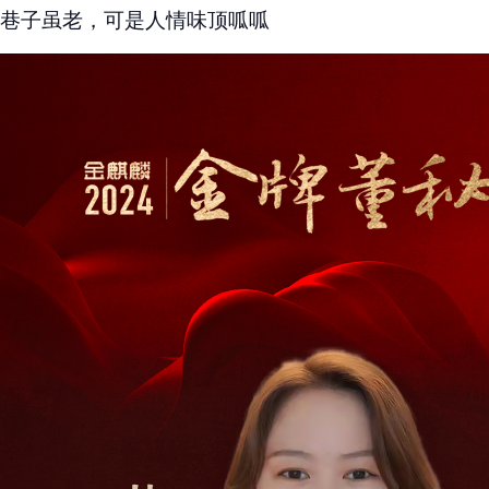
巷子虽老，可是人情味顶呱呱