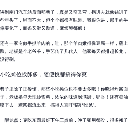
讲到南门汽车站后面那巷子，真是又窄又弯，拐进去就像钻进了
些年头了，铺面不大，但个个都很有味道。我跟你讲，那里的牛
像要化了，面条又滑又劲道，麻烦卵都颠！
还有一家专做手抓羊肉的，哇，那个羊肉嫩得像豆腐一样，蘸上
跌。老板是个老爷爷，手艺传了几代人，他家每天都排起长龙，
没得剩。
小吃摊位挨卵多，随便挑都搞得你爽
巷子里除了正餐馆，那些小吃摊位也不要太多哦！你晓得炸酱面
子，老板娘每天现炒酱料，浓浓的味道飘满街，卵香！还有糖油
咬下去，糖浆都流出来，搞得人直呼“搞卵没见”。
醒龙点：克吃东西最好下午三点前，晚了卵用都没，很多摊子