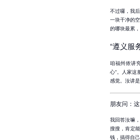
不过囉，我后
一块干净的空
的哪块最累，
“遵义服
咱福州侬讲
心”。人家这
感觉。汝讲是
朋友问：这
我回答汝嘛，
搜搜，肯定能
钱，搞得自己