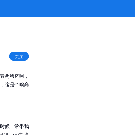
关注
觉着蛮稀奇呵，
，这是个啥高
时候，常带我
问题。但这“遵