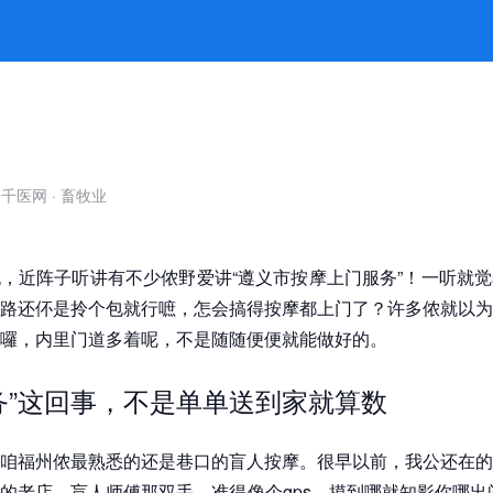
” -jiuyou九游娱乐官方
自千医网
·
畜牧业
，近阵子听讲有不少侬野爱讲“遵义市按摩上门服务”！一听就
路还伓是拎个包就行嗻，怎会搞得按摩都上门了？许多侬就以为
囉，内里门道多着呢，不是随随便便就能做好的。
务”这回事，不是单单送到家就算数
咱福州侬最熟悉的还是巷口的盲人按摩。很早以前，我公还在的
的老店，盲人师傅那双手，准得像个gps，摸到哪就知影你哪出