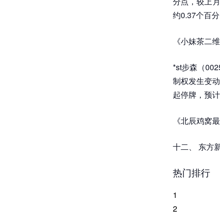
分点，较上月上
约0.37个
《小妹茶二维
*st步森（
制权发生变动
起停牌，预计
《北辰鸡窝最
十二、 东方
热门排行
1
2