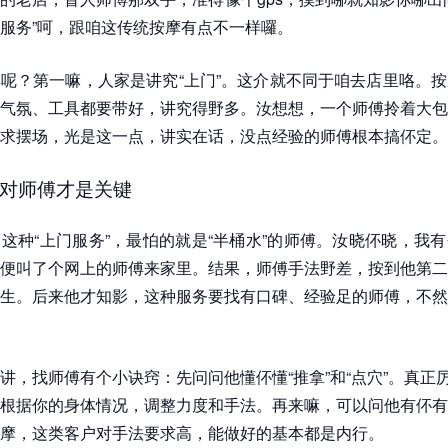
服务”呵，跟咱这传统按摩有点不一样囉。
呢？第一嘛，人家是讲究“上门”。这介就不同于咱去店里咯。
气氛、工具都要带好，讲究得野多。汝想想，一个师傅拎着大包
求摆场，光是这一点，讲实在话，没点经验的师傅根本搞伓定。
对师傅才是关键
这种“上门服务”，最怕的就是“半桶水”的师傅。汝晓伓晓，我
便叫了个网上的师傅来家里。结果，师傅手法野差，按到他第二
生。后来他才知影，这种服务要找有口碑、经验足的师傅，不然
讲，找师傅有个小诀窍：先问问他懂伓懂“推拿”和“点穴”。真正
根据你的身体情况，调整力度和手法。再来嘛，可以问他有伓有
摩，这类客户对手法要求高，能做好的基本都是内行。