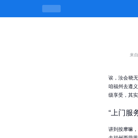
遵义市按摩上门服务，手艺门道藏着“真味
来
诶，汝会晓无
咱福州去遵义
级享受，其实
“上门服
讲到按摩嘛，
去福州西营里