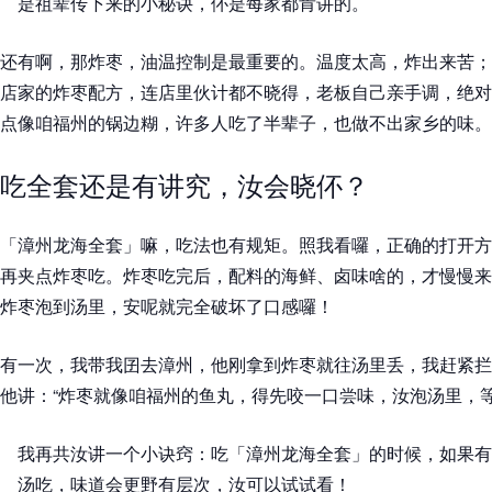
是祖辈传下来的小秘诀，伓是每家都肯讲的。
还有啊，那炸枣，油温控制是最重要的。温度太高，炸出来苦；
店家的炸枣配方，连店里伙计都不晓得，老板自己亲手调，绝对
点像咱福州的锅边糊，许多人吃了半辈子，也做不出家乡的味。
吃全套还是有讲究，汝会晓伓？
「漳州龙海全套」嘛，吃法也有规矩。照我看囉，正确的打开方
再夹点炸枣吃。炸枣吃完后，配料的海鲜、卤味啥的，才慢慢来
炸枣泡到汤里，安呢就完全破坏了口感囉！
有一次，我带我囝去漳州，他刚拿到炸枣就往汤里丢，我赶紧拦
他讲：“炸枣就像咱福州的鱼丸，得先咬一口尝味，汝泡汤里，等
我再共汝讲一个小诀窍：吃「漳州龙海全套」的时候，如果有
汤吃，味道会更野有层次，汝可以试试看！