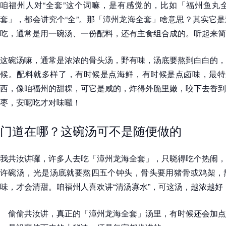
咱福州人对“全套”这个词嘛，是有感觉的，比如「福州鱼丸
套」，都会讲究个“全”。那「漳州龙海全套」啥意思？其实它
吃，通常是用一碗汤、一份配料，还有主食组合成的。听起来简
这碗汤嘛，通常是浓浓的骨头汤，野有味，汤底要熬到白白的，
候。配料就多样了，有时候是点海鲜，有时候是点卤味，最特别
西，像咱福州的甜粿，可它是咸的，炸得外脆里嫩，咬下去香到
枣，安呢吃才对味囉！
门道在哪？这碗汤可不是随便做的
我共汝讲囉，许多人去吃「漳州龙海全套」，只晓得吃个热闹，
许碗汤，光是汤底就要熬四五个钟头，骨头要用猪骨或鸡架，
味，才会清甜。咱福州人喜欢讲“清汤寡水”，可这汤，越浓越好
偷偷共汝讲，真正的「漳州龙海全套」汤里，有时候还会加点