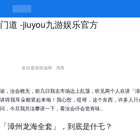
漳州龙海全套，吃的是味道，讲的是
门道 -jiuyou九游娱乐官方
来自紧身瑜伽裤
·
淘客
诶，汝会晓无，前几日我去市场边上乱荡，听见两个人在讲「漳
讲得我耳朵都竖起来咯！我心想，哎呀，这个东西，许多人只
问，今旦我共汝攀讲一下，看汝会伓会觉有味。
「漳州龙海全套」，到底是什乇？