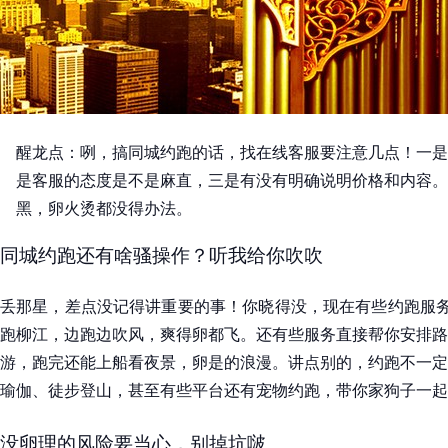
醒龙点：咧，搞同城约跑的话，找在线客服要注意几点！一是
是客服的态度是不是麻直，三是有没有明确说明价格和内容。
黑，卵火烫都没得办法。
同城约跑还有啥骚操作？听我给你吹吹
丢那星，差点没记得讲重要的事！你晓得没，现在有些约跑服务
跑柳江，边跑边吹风，爽得卵都飞。还有些服务直接帮你安排路
游，跑完还能上船看夜景，卵是的浪漫。讲点别的，约跑不一定
瑜伽、徒步登山，甚至有些平台还有宠物约跑，带你家狗子一起
没卵理的风险要当心，别掉坑啵