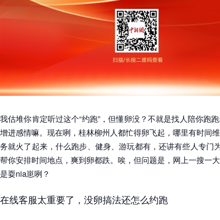
我估堆你肯定听过这个“约跑”，但懂卵没？不就是找人陪你跑
增进感情嘛。现在咧，桂林柳州人都忙得卵飞起，哪里有时间维
务就火了起来，什么跑步、健身、游玩都有，还讲有些人专门为
帮你安排时间地点，爽到卵都跌。唉，但问题是，网上一搜一大
是耍nia崽咧？
在线客服太重要了，没卵搞法还怎么约跑