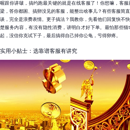
喔跟你讲啵，搞约跑最关键的就是在线客服了！你想嘛，客服
梁，答你都困、搞卵没见的客服，能整出啥事儿？有些客服简直
谈，完全是浪费表情。更子搞法？我教你，先看他们回复快不快
楚服务内容，有没有隐性消费，讲明白才好下单。最怕那些猫t
起，没信你克试下子，最后搞得自己掉你公龟，亏得卵疼。
实用小贴士：选靠谱客服有讲究