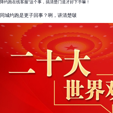
降约跑在线客服”这个事，搞清楚门道才好下手嘛！
同城约跑是更子回事？咧，讲清楚啵