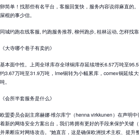
卵简单！找那些有名平台，客服回复快，服务内容说得麻直的。
屎棍的事少信。
同城约跑在线客服, 约跑服务推荐, 柳州跑步, 桂林运动, 怎样找
《大寺哪个巷子有卖的》
基本面中性。上周全球库存全球铜库存延续增长6.57万吨至95
约3.67万吨至31.9万吨，lme铜转为小幅累库，comex铜延续大
吨。
《会所半套服务是什么》
欧盟委员会副主席赫娜·维尔库宁（henna virkkunen）在声
着新的网络安全方案出台，我们将拥有更好的手段来保护关键（
并果断应对网络攻击。”她直言，这是确保欧洲技术主权、提升