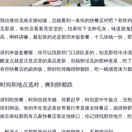
我估堆你克南京南站啵，总能看到一条街的快餐店对吧？有炸鸡
丢那星，有些店看着亮堂堂的，结果吃下去卵毛灰，味道跟鬼
高，咧样讲嘛，最划算的还是那些米饭套餐，十几块钱一份，荤
讲到米饭套餐喔，你可以找那些门口排队多的，别克那些冷冷清
醒龙点就是注意店里的菜品更新，别搞卵没见的那种老菜，吃了
有些快餐店的卤肉饭，卵好吃得癫得卵都跌，吃一碗感觉体力都
时间和地点选对，爽到卵都跌
讲到吃快餐，时间也很关键。你要赶早，特别是中午饭点，没然
排到卵远。有的学生党还喜欢带着行李直接去快餐店，搞得卵挤
南京南站那凯有几家快餐店靠近地铁口，你记得找那些地方，吃
醒龙点：克那凯最好赶早，没然卵挤人，毛都摸没到。