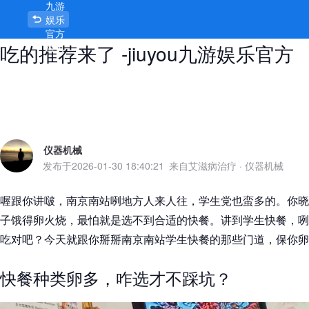
九游
南京南站学生快餐怎么选，划算又好
娱乐
官方
吃的推荐来了 -jiuyou九游娱乐官方
首页
仪器机械
发布于
2026-01-30 18:40:21
来自艾滋病治疗
·
仪器机械
喔跟你讲啵，南京南站咧地方人来人往，学生党也蛮多的。你晓
子饿得卵火烧，最怕就是选不到合适的快餐。讲到学生快餐，咧
吃对吧？今天就跟你掰掰南京南站学生快餐的那些门道，保你卵
快餐种类卵多，咋选才不踩坑？