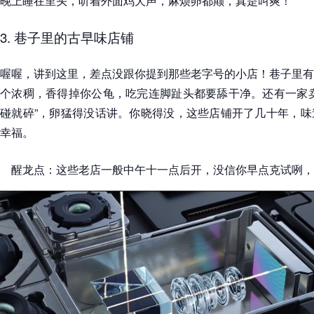
晚上睡在里头，听着外面鸡犬声，麻烦卵都颠，真是叫爽！
3. 巷子里的古早味店铺
喔喔，讲到这里，差点没跟你提到那些老字号的小店！巷子里有
个浓稠，香得掉你公龟，吃完连脚趾头都要舔干净。还有一家卖
碰就碎”，卵猛得没话讲。你晓得没，这些店铺开了几十年，味
幸福。
醒龙点：这些老店一般中午十一点后开，没信你早点克试咧，