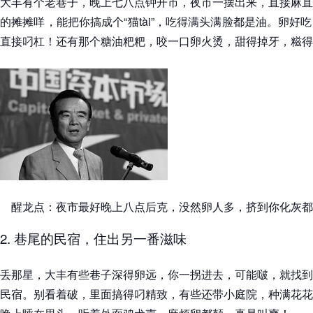
大丰有个老巷子，晚上七八点钟开市，夜市一摆出来，直接麻直
的摊摊咩，能把你搞成个“猫tài”，吃得满头满脸都是油。卵好
直接叼杠！还有那个糖油粑粑，咬一口卵火烫，甜得掉牙，糍得
醒龙点：夜市最好晚上八点后克，没然卵人多，挤到你化灰都
2. 巷尾的民宿，住出另一番滋味
丢那星，大丰有些巷子深得卵远，你一拐进去，可能啵，就找到
民宿。别看着破，里面搞得叼精致，有些还带小庭院，种满花花