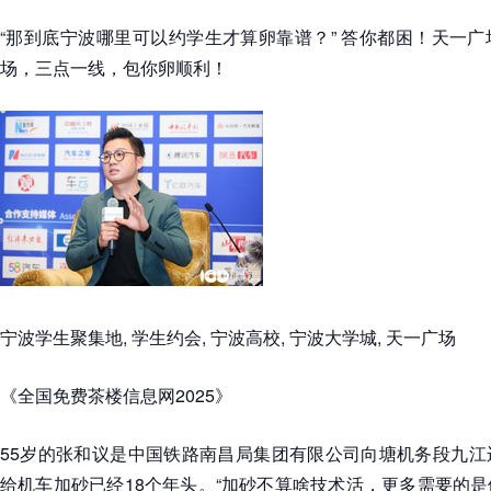
“那到底宁波哪里可以约学生才算卵靠谱？” 答你都困！天一
场，三点一线，包你卵顺利！
宁波学生聚集地, 学生约会, 宁波高校, 宁波大学城, 天一广场
《全国免费茶楼信息网2025》
55岁的张和议是中国铁路南昌局集团有限公司向塘机务段九江
给机车加砂已经18个年头。“加砂不算啥技术活，更多需要的