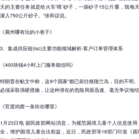
天的主要任务就是给火车‘喂’砂子，一袋砂子15公斤重，我每天
灌入750公斤砂子。”张和议说。
《襄州哪有玩的小巷子》
3、集成供应链(isc)主要功能领域解析-客户订单管理体系
《400块钱4小时上门服务能信吗》
特朗普在帖文中称，这8个国家“都已前往格陵兰岛，目的不明
必须采取强硬措施，让这种潜在的危险局面迅速、毫无争议地结
《官渡鸡窝一条街在哪里》
1月23日电 据民政部网站消息，为规范困境儿童个人信息使
全，维护困境儿童合法权益，近日，民政部等18部门印发《困