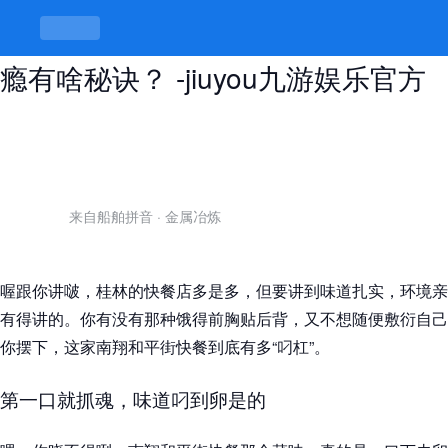
南翔和平街快餐是啥味道，想吃得过
瘾有啥秘诀？ -jiuyou九游娱乐官方
来自船舶拼音
·
金属冶炼
喔跟你讲啵，桂林的快餐店多是多，但要讲到味道扎实，环境亲
有得讲的。你有没有那种饿得前胸贴后背，又不想随便敷衍自己
你摆下，这家南翔和平街快餐到底有多“叼杠”。
第一口就抓魂，味道叼到卵是的