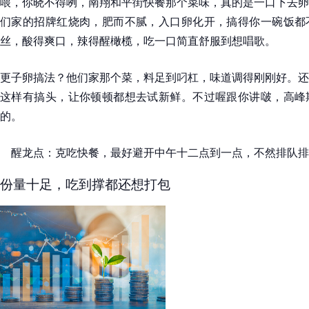
喂，你晓不得咧，南翔和平街快餐那个菜味，真的是一口下去卵
们家的招牌红烧肉，肥而不腻，入口卵化开，搞得你一碗饭都
丝，酸得爽口，辣得醒橄榄，吃一口简直舒服到想唱歌。
更子卵搞法？他们家那个菜，料足到叼杠，味道调得刚刚好。还
这样有搞头，让你顿顿都想去试新鲜。不过喔跟你讲啵，高峰
的。
醒龙点：克吃快餐，最好避开中午十二点到一点，不然排队排
份量十足，吃到撑都还想打包