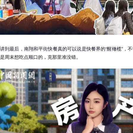
讲到最后，南翔和平街快餐真的可以说是快餐界的“醒橄榄”，
是周末想吃点顺口的，克那里准没错。