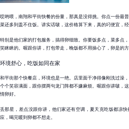
哎哟喂，南翔和平街快餐的份量，那真是没得挑。你点一份最普
菜还多到盖不住饭。讲实话啵，这价格算下来，真的叼便宜，经
特别是他们家的打包服务，搞得卵细致。你要饭多点，菜多点，
笑眯眯的。喔跟你讲，打包带走，晚饭都不用操心了，卵是的方
环境舒心，吃饭如同在家
和平街那个快餐店，环境也是一绝。店里面干净得像刚洗过澡，
个个笑容满面，跟你摆两句龙门阵都不嫌麻烦。喔跟你讲啵，这
情卵好。
丢那星，差点没跟你讲，他们家还有空调，夏天克吃饭都凉快
应，喝完暖到卵都不想走。