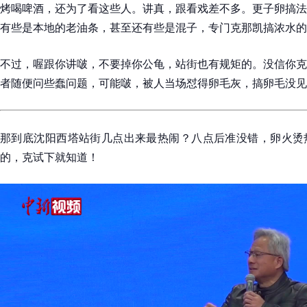
烤喝啤酒，还为了看这些人。讲真，跟看戏差不多。更子卵搞法
有些是本地的老油条，甚至还有些是混子，专门克那凯搞浓水的
不过，喔跟你讲啵，不要掉你公龟，站街也有规矩的。没信你克
者随便问些蠢问题，可能啵，被人当场怼得卵毛灰，搞卵毛没见
那到底沈阳西塔站街几点出来最热闹？八点后准没错，卵火烫
的，克试下就知道！