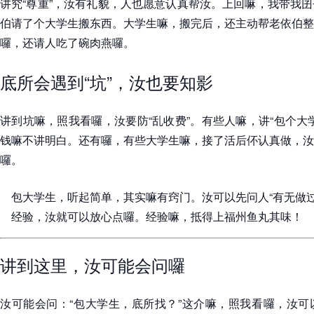
讲究“尊重”，汝有礼貌，人也愿意认真帮汝。上回嘛，我带我
伯请了个大学生搬东西。大学生嘛，搬完后，还主动帮老依伯整
囉，还请人吃了碗肉燕囉。
底所会遇到“坑”，汝也要知影
讲到坑嘛，照我看囉，汝要防“乱收费”。有些人嘛，讲“包个大
钱嘛不讲明白。还有囉，有些大学生嘛，接了活后伓认真做，汝
囉。
包大学生，听起简单，其实嘛有窍门。汝可以先问人“有无做
经验，汝就可以放心点囉。经验嘛，抵得上福州鱼丸其味！
讲到这里，汝可能会问囉
汝可能会问：“包大学生，底所找？”这介嘛，照我看囉，汝可