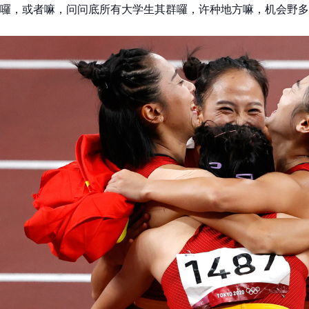
囉，或者嘛，问问底所有大学生其群囉，许种地方嘛，机会野多