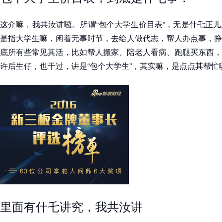
这介嘛，我共汝讲囉。所谓“包个大学生价目表”，无是什乇正
是指大学生嘛，闲着无事时节，去给人做代志，帮人办点事，挣
底所有些常见其活，比如帮人搬家、陪老人看病、跑腿买东西，
许后生仔，也干过，讲是“包个大学生”，其实嘛，是点点其帮忙
里面有什乇讲究，我共汝讲