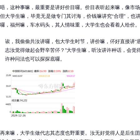
唔，这种事嘛，最重要是讲好价目囉。价目表听起来嘛，像市场
但大学生嘛，毕竟无是做专门其讨海，价钱嘛讲究“合理”，也讲
囉，福州嘛，车水码头，其人情味重，大学生也会看着人给价。
诶，我偷偷共汝讲囉，包大学生时节，讲价嘛，伓好直接讲“底
志汝觉得做起会野辛苦伓？”大学生嘛，听汝讲许种话，会觉
许种问法也可以探探底囉。
再来嘛，大学生做代志其态度也野重要。汝无好觉得人是后生囝