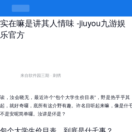
包个大学生价目表，讲是讲价目表，
实在嘛是讲其人情味 -jiuyou九游娱
乐官方
来自软件园三期
·
刺绣
诶，汝会晓无，最近许个“包个大学生价目表”，野是热乎乎其
起，就好奇囉，底所有这介野有趣。许名目听起来嘛，像是什乇
不是安呢简单囉。汝讲是伓是？
包个大学生价目表，到底是什乇事？