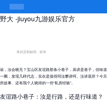
宝山区友谊路小巷子，巷子虽小故事
野大 -jiuyou九游娱乐官方
来自定制贴纸
·
咨询
诶，汝会晓无？宝山区友谊路那条小巷子，虽讲是巷子，但味道
一圈，发现几样代志，实在是值得同汝攀讲呵。汝讲底所？今旦
所故事、还有我个人晓得的一些“私房经验”。
友谊路小巷子：汝是行路，还是行味道？