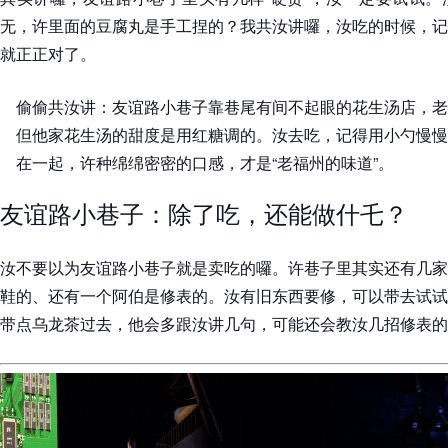
无，许里面的豆腐丸是手工捏的？我共汝讲囉，汝吃的时候，记
就正正对了。
偷偷共汝讲：友谊路小巷子靠巷尾有间不起眼的花生汤店，老
但他家花生汤的甜度是用红糖调的。汝去吃，记得用小勺慢慢
在一起，许种绵绵密密的口感，才是“老福州的味道”。
友谊路小巷子：除了吃，还能做什乇？
汝不要以为友谊路小巷子就是卖吃的囉。许巷子里其实还有几家
鞋的、还有一个阿伯是修表的。汝有旧东西要修，可以带去试试
带点乌龙茶过去，他会多跟汝讲几句，可能还会教汝几招修表的