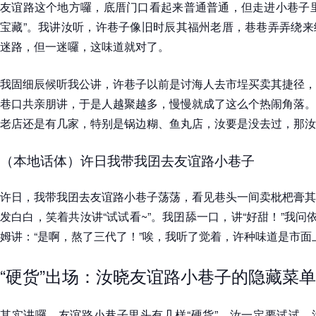
友谊路这个地方囉，底厝门口看起来普通普通，但走进小巷子里
宝藏”。我讲汝听，许巷子像旧时辰其福州老厝，巷巷弄弄绕来
迷路，但一迷囉，这味道就对了。
我固细辰候听我公讲，许巷子以前是讨海人去市埕买卖其捷径，
巷口共亲朋讲，于是人越聚越多，慢慢就成了这么个热闹角落。
老店还是有几家，特别是锅边糊、鱼丸店，汝要是没去过，那汝
（本地话体）许日我带我囝去友谊路小巷子
许日，我带我囝去友谊路小巷子荡荡，看见巷头一间卖枇杷膏其
发白白，笑着共汝讲“试试看~”。我囝舔一口，讲“好甜！”我问
姆讲：“是啊，熬了三代了！”唉，我听了觉着，许种味道是市
“硬货”出场：汝晓友谊路小巷子的隐藏菜
其实讲囉，友谊路小巷子里头有几样“硬货”，汝一定要试试。