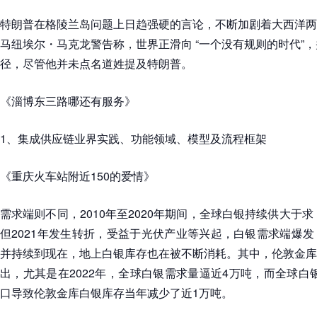
特朗普在格陵兰岛问题上日趋强硬的言论，不断加剧着大西洋两
马纽埃尔・马克龙警告称，世界正滑向 “一个没有规则的时代”，并
径，尽管他并未点名道姓提及特朗普。
《淄博东三路哪还有服务》
1、集成供应链业界实践、功能领域、模型及流程框架
《重庆火车站附近150的爱情》
需求端则不同，2010年至2020年期间，全球白银持续供大于求
但2021年发生转折，受益于光伏产业等兴起，白银需求端爆
并持续到现在，地上白银库存也在被不断消耗。其中，伦敦金库
出，尤其是在2022年，全球白银需求量逼近4万吨，而全球白银
口导致伦敦金库白银库存当年减少了近1万吨。