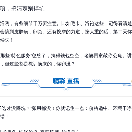
项，搞清楚别掉坑
浴咧，有些细节千万要注意。比如毛巾、浴袍这些，记得看清楚
会搞到皮肤病，卵烦。还有按摩的力道，按太重的话，第二天你
偿失！
那些“特色服务”忽悠了，搞得钱包空空，老婆回家敲你公龟。
，但这些都是教训换来的，懂卵没？
子选才没踩坑？”卵用都没！你就记住一点：价格适中、环境干
错！
条龙服务, 洗浴价格, 平度按摩, 放松身心