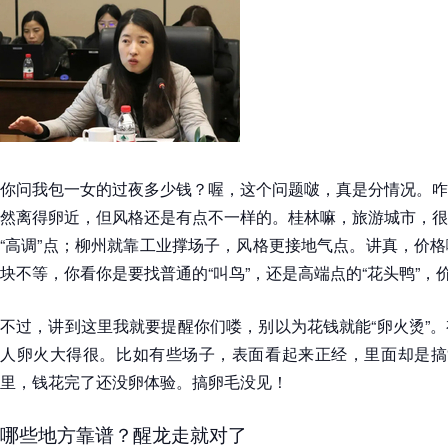
你问我包一女的过夜多少钱？喔，这个问题啵，真是分情况。咋
然离得卵近，但风格还是有点不一样的。桂林嘛，旅游城市，很
“高调”点；柳州就靠工业撑场子，风格更接地气点。讲真，价
块不等，你看你是要找普通的“叫鸟”，还是高端点的“花头鸭”，
不过，讲到这里我就要提醒你们喽，别以为花钱就能“卵火烫”
人卵火大得很。比如有些场子，表面看起来正经，里面却是搞“
里，钱花完了还没卵体验。搞卵毛没见！
哪些地方靠谱？醒龙走就对了