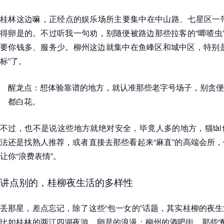
桂林这边嘛，正经点的娱乐场所主要集中在中山路、七星区一带
得卵是的。不过听我一句劝，别随便被路边那些拉客的“唧喳虫”
要你钱多、服务少。柳州这边就集中在鱼峰区和城中区，特别是
标”了。
醒龙点：想体验靠谱的地方，就认准那些老字号场子，别贪便
都白花。
不过，也不是说这些地方就绝对安全，毕竟人多的地方，猫tà
法还是找熟人推荐，或者直接去那些看起来“麻直”的高端会所
让你“浪费表情”。
讲点别的，桂柳夜生活的多样性
丢那星，差点忘记，除了这些“包一女的”话题，其实桂柳的夜
比如桂林的两江四湖夜游，卵是的浪漫；柳州的酒吧街，那些“