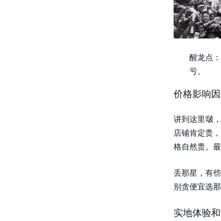
醒龙点：
亏。
价格影响因
讲到这里啵，
店铺肯定贵，
格自然贵。最
丢那星，有些
别贪便宜选那
实地体验和