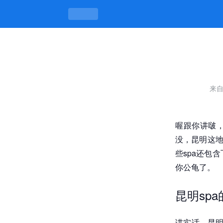
昆明spa包含飞机大概多少钱，价格攻略
来自
喔跟你讲啵，
没，昆明这地
些spa还包
你公龟了。
昆明sp
讲实话，昆明