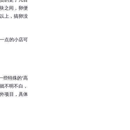
0块之间，卵便
0以上，搞卵没
偏一点的小店可
一些特殊的“高
就不明不白，
额外项目，具体