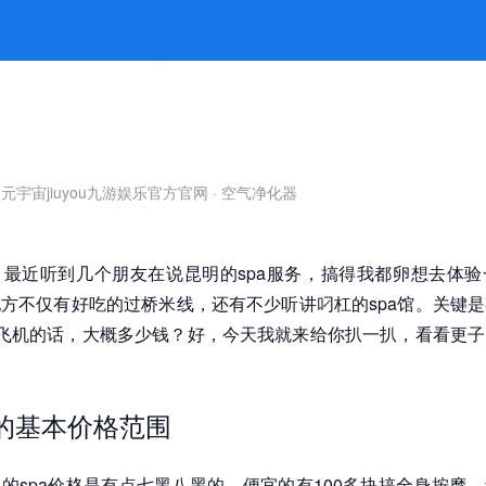
全揭秘 -jiuyou九游娱乐官方
元宇宙jiuyou九游娱乐官方官网
·
空气净化器
最近听到几个朋友在说昆明的spa服务，搞得我都卵想去体验
方不仅有好吃的过桥米线，还有不少听讲叼杠的spa馆。关键
含飞机的话，大概多少钱？好，今天我就来给你扒一扒，看看更
a的基本价格范围
的spa价格是有点七黑八黑的，便宜的有100多块搞全身按摩