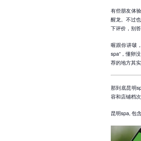
有些朋友体验
醒龙。不过也
下评价，别答
喔跟你讲啵
spa”，懂
荐的地方其实
那到底昆明s
容和店铺档次
昆明spa, 包