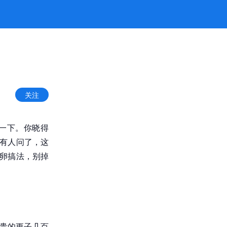
关注
一下。你晓得
是有人问了，这
子卵搞法，别掉
，贵的更子几百