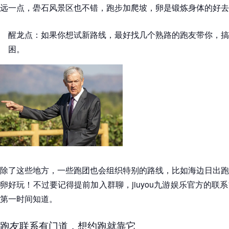
远一点，礐石风景区也不错，跑步加爬坡，卵是锻炼身体的好去
醒龙点：如果你想试新路线，最好找几个熟路的跑友带你，搞
困。
除了这些地方，一些跑团也会组织特别的路线，比如海边日出跑
卵好玩！不过要记得提前加入群聊，jiuyou九游娱乐官方的联
第一时间知道。
跑友联系有门道，想约跑就靠它