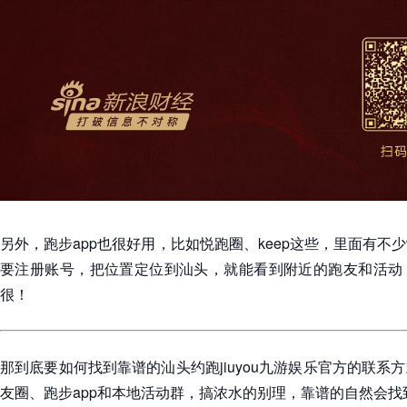
另外，跑步app也很好用，比如悦跑圈、keep这些，里面有不
要注册账号，把位置定位到汕头，就能看到附近的跑友和活动
很！
那到底要如何找到靠谱的汕头约跑jiuyou九游娱乐官方的联系
友圈、跑步app和本地活动群，搞浓水的别理，靠谱的自然会找