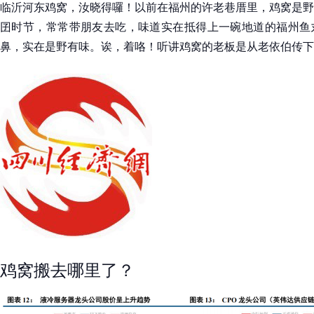
临沂河东鸡窝，汝晓得囉！以前在福州的许老巷厝里，鸡窝是野
囝时节，常常带朋友去吃，味道实在抵得上一碗地道的福州鱼
鼻，实在是野有味。诶，着咯！听讲鸡窝的老板是从老依伯传下
鸡窝搬去哪里了？