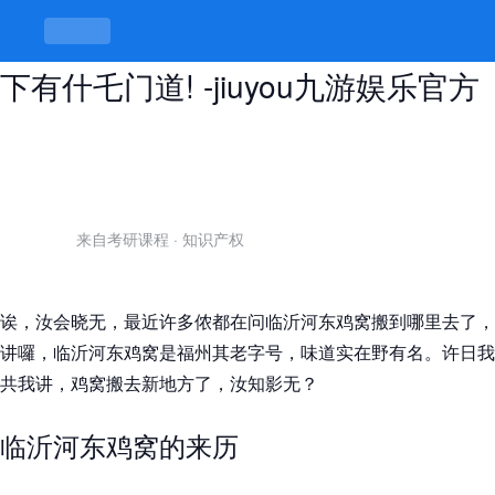
临沂河东鸡窝搬到哪里去了，鸡窝底
下有什乇门道! -jiuyou九游娱乐官方
来自考研课程
·
知识产权
诶，汝会晓无，最近许多侬都在问临沂河东鸡窝搬到哪里去了，
讲囉，临沂河东鸡窝是福州其老字号，味道实在野有名。许日我
共我讲，鸡窝搬去新地方了，汝知影无？
临沂河东鸡窝的来历