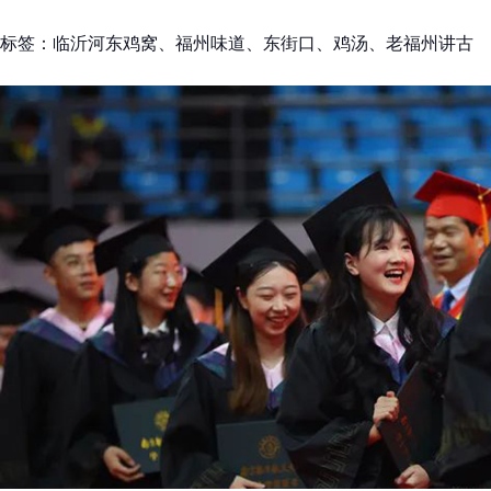
标签：临沂河东鸡窝、福州味道、东街口、鸡汤、老福州讲古