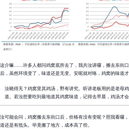
这介嘛……许多人都问鸡窝底所去了，我共汝讲囉，搬去东街口
后，虽然环境变了，味道还是无变。安呢就对咯，鸡窝的味道才
汝晓得无？鸡窝里其鸡汤，野有讲究。听讲老板用的是老母鸡
道。若汝想要吃到最地道其鸡窝味道，记得去早晨，鸡汤才会
汝可能会问，鸡窝搬去东街口后，价格有没有变呢？照我看囉，
道还是有抵头。毕竟搬了地方，成本高了些。