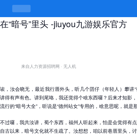
德州站女暗号大全100条，讲到尾还
在“暗号”里头 -jiuyou九游娱乐官方
来自人力资源招聘网
·
无人机
诶，汝会晓无，最近我行厝外头，听几个囝仔（年轻人）攀讲“德
讲得有声有色。讲到尾咯，我还觉得个啥东西囉？后来才知影，
流行的“暗号大全”，听说是“德州站女”专用的，啥意思呢，就是
不过囉，我共汝讲，蜀个东西，福州人听起来，怕是会觉得有点
自古以来，暗号文化就不生疏了。汝想想，咱以前巷厝里头，讨