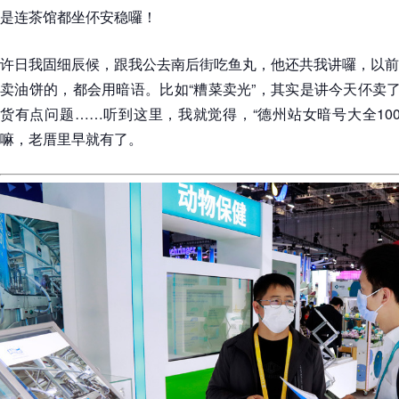
是连茶馆都坐伓安稳囉！
许日我固细辰候，跟我公去南后街吃鱼丸，他还共我讲囉，以前
卖油饼的，都会用暗语。比如“糟菜卖光”，其实是讲今天伓卖了
货有点问题……听到这里，我就觉得，“德州站女暗号大全10
嘛，老厝里早就有了。