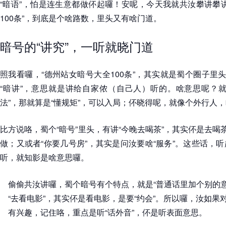
“暗语”，怕是连生意都做伓起囉！安呢，今天我就共汝攀讲攀
100条”，到底是个啥路数，里头又有啥门道。
暗号的“讲究”，一听就晓门道
照我看囉，“德州站女暗号大全100条”，其实就是蜀个圈子里头
“暗讲”，意思就是讲给自家侬（自己人）听的。啥意思呢？就
法”，那就算是“懂规矩”，可以入局；伓晓得呢，就像个外行人
比方说咯，蜀个“暗号”里头，有讲“今晚去喝茶”，其实伓是去喝
做；又或者“你要几号房”，其实是问汝要啥“服务”。这些话，
听，就知影是啥意思囉。
偷偷共汝讲囉，蜀个暗号有个特点，就是“普通话里加个别的
“去看电影”，其实伓是看电影，是要“约会”。所以囉，汝如果对
有兴趣，记住咯，重点是听“话外音”，伓是听表面意思。