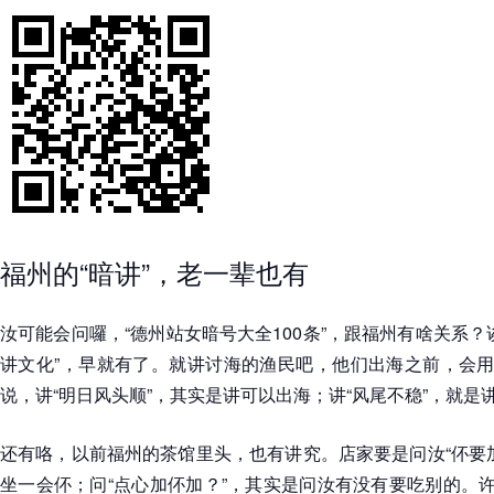
福州的“暗讲”，老一辈也有
汝可能会问囉，“德州站女暗号大全100条”，跟福州有啥关系？
讲文化”，早就有了。就讲讨海的渔民吧，他们出海之前，会用
说，讲“明日风头顺”，其实是讲可以出海；讲“风尾不稳”，就是
还有咯，以前福州的茶馆里头，也有讲究。店家要是问汝“伓要
坐一会伓；问“点心加伓加？”，其实是问汝有没有要吃别的。许