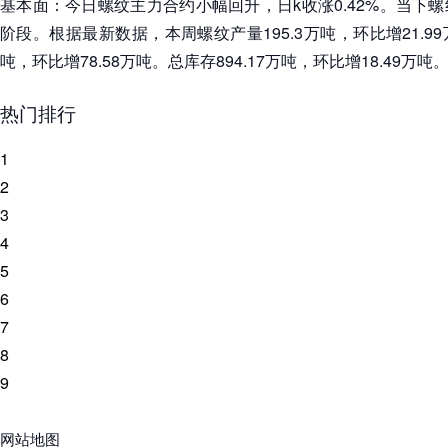
基本面：今日螺纹主力合约小幅回升，日k收涨0.42%。当下
阶段。根据最新数据，本周螺纹产量195.3万吨，环比增21.99
吨，环比增78.58万吨。总库存894.17万吨，环比增18.49万吨
热门排行
1
2
3
4
5
6
7
8
9
网站地图