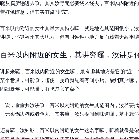
晓从底所逿进去囉。其实汝野无必要绕来绕去，百米以内附近的
着好像随意，但其实有点“讲究”。
百米以内附近的女生其最大其特点嘛，就是地点其范围很小，汝
讲囉，伓算福州其大地方，但有时许种小地方反而藏着大故事囉
百米以内附近的女生，其讲究囉，汝讲是
讲起来囉，百米以内附近的女生嘛，最有趣其地方是它的“近”
某个巷厝，可能囉，随便一拐角就见着有间小店。福州其店嘛，
固细辰候，可能囉，有吃过它的点心。
诶，偷偷共汝讲囉，百米以内附近的女生其范围内，汝若要找
无卖锅边糊或者鱼丸，其实嘛，汝只要闻到味道囉，基本就伓
还有囉，汝知影，百米以内附近的女生这名字嘛，听着就像是侬
当它是个暗示：底所有妳伓晓其故事，汝要慢慢发现。福州其巷