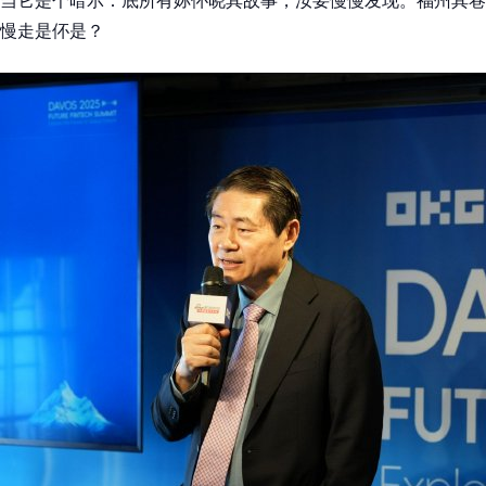
慢走是伓是？