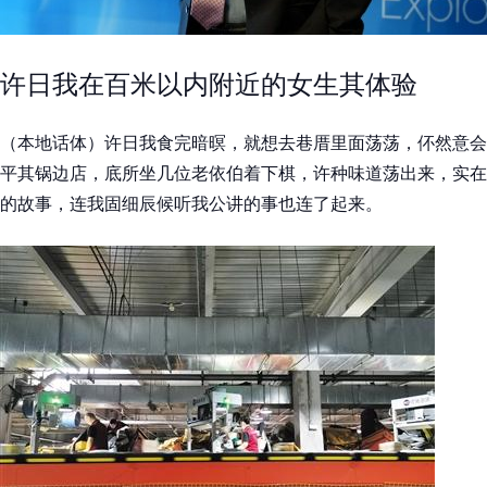
许日我在百米以内附近的女生其体验
（本地话体）许日我食完暗暝，就想去巷厝里面荡荡，伓然意会
平其锅边店，底所坐几位老依伯着下棋，许种味道荡出来，实在
的故事，连我固细辰候听我公讲的事也连了起来。