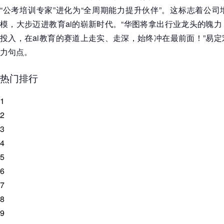
“公考培训专家”进化为“全周期能力提升伙伴”。这标志着公
模，大步迈进教育ai的崭新时代。“华图将拿出行业龙头的魄
投入，在ai教育的赛道上走实、走深，始终冲在最前面！”易
力句点。
热门排行
1
2
3
4
5
6
7
8
9