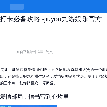
常德爱情街最出名的三个地方，浪漫
打卡必备攻略 -jiuyou九游娱乐官方
来自平差软件推荐
·
论文
哎啵，讲到常德爱情街你晓得不？这地方真是卵火烫的一个浪
照，还是搞点醒龙的甜蜜活动，爱情街卵是能满足。更子卵搞法
的三个点，包你卵喜欢，算卵猛。
爱情邮局：情书写到心坎里