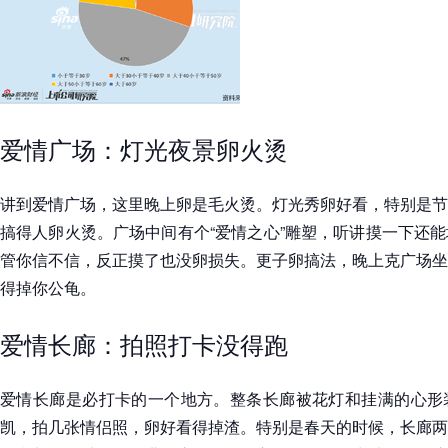
爱情广场：灯光夜景卵火烫
讲到爱情广场，这里晚上卵是毛火烫。灯光秀卵好看，特别是节
搞得人卵火烫。广场中间有个“爱情之心”雕塑，听讲摸一下还
管你信不信，反正摸了也没卵损失。更子卵搞法，晚上克广场坐
得掉你公龟。
爱情长廊：拍照打卡没得跑
爱情长廊是必打卡的一个地方。整条长廊被花灯和挂满的心形
凯，拍几张情侣照，卵好看得掉渣。特别是春天的时候，长廊两