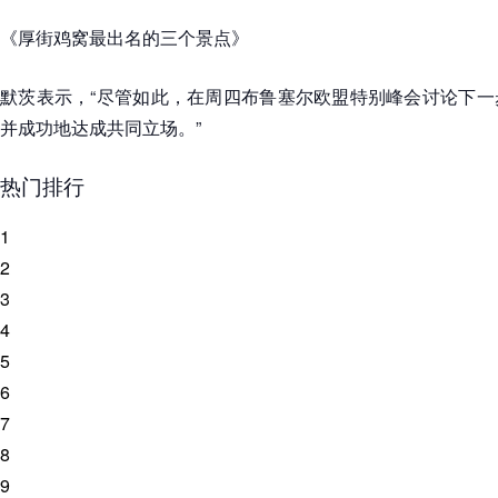
《厚街鸡窝最出名的三个景点》
默茨表示，“尽管如此，在周四布鲁塞尔欧盟特别峰会讨论下一
并成功地达成共同立场。”
热门排行
1
2
3
4
5
6
7
8
9