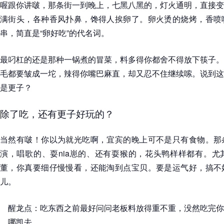
喔跟你讲啵，那条街一到晚上，七黑八黑的，灯火通明，直接变
满街头，各种香风扑鼻，馋得人挨卵了。卵火烫的烧烤，香喷
串，简直是“卵好吃”的代名词。
最叼杠的还是那种一锅煮的冒菜，料多得你都舍不得放下筷子。
毛都要皱成一坨，辣得你嘴巴麻直，却又忍不住继续嗦。说到这
是更子？
除了吃，还有更子好玩的？
当然有啵！你以为就光吃啊，宜宾的晚上可不是只有食物。那
演，唱歌的、耍nia崽的、还有耍猴的，花头鸭样样都有。尤
董，你真要细仔慢慢看，还能淘到点宝贝。要是运气好，搞不
儿。
醒龙点：吃东西之前最好问问老板料放得重不重，没然吃完你
哪凯去。