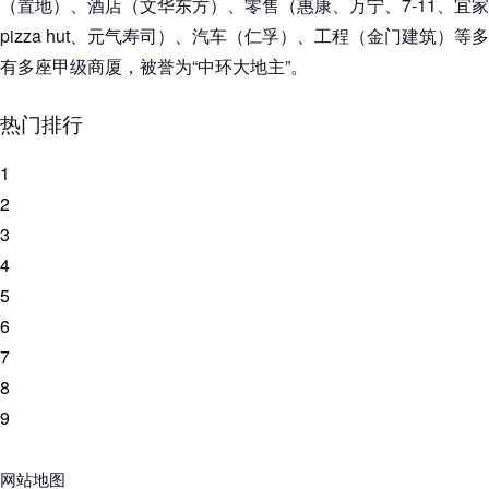
（置地）、酒店（文华东方）、零售（惠康、万宁、7-11、宜
pizza hut、元气寿司）、汽车（仁孚）、工程（金门建筑）
有多座甲级商厦，被誉为“中环大地主”。
热门排行
1
2
3
4
5
6
7
8
9
网站地图