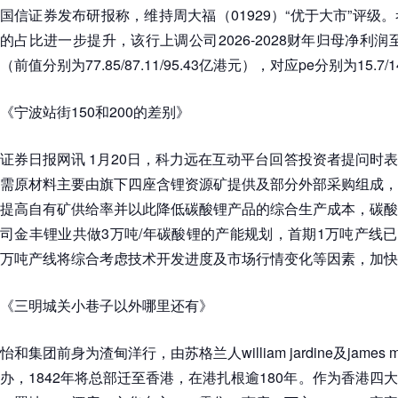
国信证券发布研报称，维持周大福（01929）“优于大市”评级
的占比进一步提升，该行上调公司2026-2028财年归母净利润至86.37
（前值分别为77.85/87.11/95.43亿港元），对应pe分别为15.7/14
《宁波站街150和200的差别》
证券日报网讯 1月20日，科力远在互动平台回答投资者提问时
需原材料主要由旗下四座含锂资源矿提供及部分外部采购组成，
提高自有矿供给率并以此降低碳酸锂产品的综合生产成本，碳酸
司金丰锂业共做3万吨/年碳酸锂的产能规划，首期1万吨产线已于
万吨产线将综合考虑技术开发进度及市场行情变化等因素，加快
《三明城关小巷子以外哪里还有》
怡和集团前身为渣甸洋行，由苏格兰人william jardine及james 
办，1842年将总部迁至香港，在港扎根逾180年。作为香港四