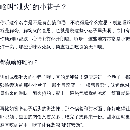
啥叫“泄火”的小巷子？
你听这个名字是不是有点搞卵毛，不晓得是个么意思？别急喔跟
就是解馋、解馋火的意思。也就是说这些小巷子里头啊，专门有
你爽到卵都跌，心情都豁然开朗喔。嗨呀，这些地方常常是小摊
灯一亮，那些香味四处飘，简直就是吃货的天堂啵。
都藏啥好吃的？
讲到成都泄火的小巷子喔，真的是卵猛！随便走进一个巷子，都
熙路旁边的那些小巷子，那个冒菜店，“一根葱冒菜”，味道绝
冒出来的香味，卵火烫的，配上一碗热气腾腾的冰粉，简直就是
再比如宽窄巷子后头的街边摊，那个锅盔和甜水面，卵好吃得让
卵都颠，里面的肉馅又香又多，吃完了想再来一份。甜水面就更
麻直辣到胃里，吃了让你想喊“卵好安逸”。