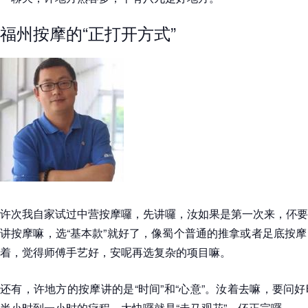
福州按摩的“正打开方式”
许次我自家试过中营按摩囉，先讲囉，汝如果是第一次来，伓要
讲按摩嘛，选“基本款”就好了，像蜀个普通的推拿或者足底按
着，觉得师傅手艺好，安呢再选复杂的项目嘛。
还有，许地方的按摩讲的是“时间”和“心意”。汝着去嘛，要问
半小时到一小时的疗程，太快囉就是“走马观花”，伓正宗囉。