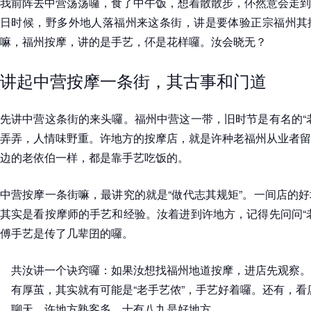
我前阵去中营荡荡囉，食了中午饭，想着散散步，伓然意会走到
日时候，野多外地人落福州来这条街，讲是要体验正宗福州其
嘛，福州按摩，讲的是手艺，伓是花样囉。汝会晓无？
讲起中营按摩一条街，其古事和门道
先讲中营这条街的来头囉。福州中营这一带，旧时节是有名的“
弄弄，人情味野重。许地方的按摩店，就是许种老福州从业者留
边的老依伯一样，都是靠手艺吃饭的。
中营按摩一条街嘛，最讲究的就是“做代志其规矩”。一间店的
其实是看按摩师的手艺和经验。汝着进到许地方，记得先问问“
傅手艺是传了几辈囝的囉。
共汝讲一个诀窍囉：如果汝想找福州地道按摩，进店先观察。
有厚茧，其实就有可能是“老手艺侬”，手艺好着囉。还有，
聊天，许地方熟客多，十有八九是好地方。