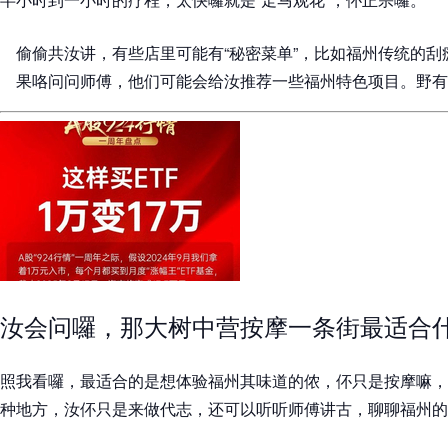
偷偷共汝讲，有些店里可能有“秘密菜单”，比如福州传统的
果咯问问师傅，他们可能会给汝推荐一些福州特色项目。野有
汝会问囉，那大树中营按摩一条街最适合
照我看囉，最适合的是想体验福州其味道的侬，伓只是按摩嘛，
种地方，汝伓只是来做代志，还可以听听师傅讲古，聊聊福州的