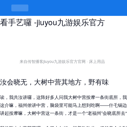
大树中营按摩一条街在哪，按摩嘛就
看手艺囉 -jiuyou九游娱乐官方
来自传智播客jiuyou九游娱乐官方官网
·
床上用品
汝会晓无，大树中营其地方，野有味
诶，我共汝讲囉，这阵好多人问我大树中营按摩一条街底所，我
这介嘛，福州侬讲中营，脑袋里可能马上想到吃啊——什乇锅边
讲起按摩嘛，大树中营这一条街，才是一个“老福州”会晓底所去“