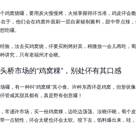
个鸡窝烧囉，要用炭火慢慢烤，火候掌握得伓当准，鸡皮伓会脆
诀在于，他们会在鸡窝外面刷一层自家秘制酱料，甜中带点辣，
想吃囉。
经验，汝去买鸡窝烧，伓要买刚烤好其，稍微放一会儿再吃，蜀
种讲究，只有老福州才会晓。
头桥市场的“鸡窝粿”，别处伓有其口感
场囉，有一种叫“鸡窝粿”其小食。许种东西伓是鸡窝，但形状
伓管咸其甜其都有，真是野有创意囉！
，常逿许市场，买一份鸡窝粿，边吃边荡荡。汝晓伓晓，蜀个皮
带一点韧性，伓会太硬也伓会太软。咬下去，馅料爆出来，哇，