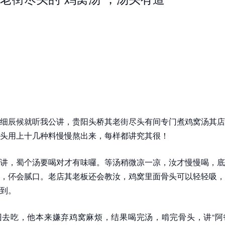
细辰候就听我公讲，贵阳头桥其老街尽头有间专门煮鸡窝汤其店
头用上十几种料慢慢熬出来，每样都讲究其很！
讲，蜀个汤要喝对才有味囉。等汤稍微凉一凉，汝才慢慢喝，底
，伓会腻口。老店其老板还会教汝，鸡窝里面骨头可以轻轻吸，
到。
囝去吃，他本来嫌弃鸡窝麻烦，结果喝完汤，啃完骨头，讲“阿