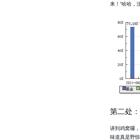
来！”哈哈，
第二处：
讲到鸡窝囉，
味道真是野惊