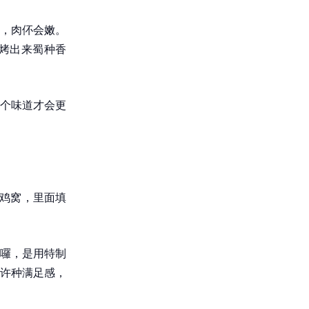
，肉伓会嫩。
烤出来蜀种香
个味道才会更
像鸡窝，里面填
囉，是用特制
许种满足感，