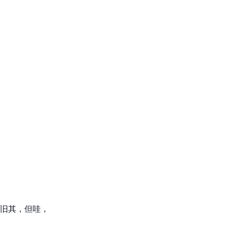
旧其，但哇，