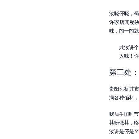
汝晓伓晓，蜀
许家店其秘
味，闻一闻就
共汝讲个
入味！许
第三处：
贵阳头桥其市
满各种馅料，
我后生囝时节
其粉做其，略
汝讲是伓是？