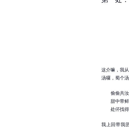
这介嘛，我从
汤囉，蜀个汤
偷偷共汝
甜中带鲜
处伓找得
我上回带我