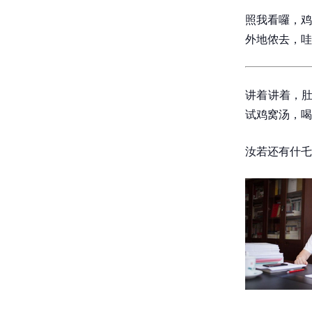
照我看囉，鸡
外地侬去，哇
讲着讲着，肚
试鸡窝汤，喝
汝若还有什乇