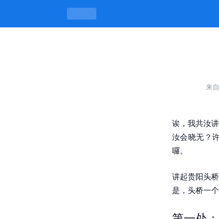
贵阳头桥鸡窝最出名三个地方，鸡窝底下
来
诶，我共汝讲
汝会晓无？
囉。
讲起贵阳头桥
是，头桥一个
第一处：