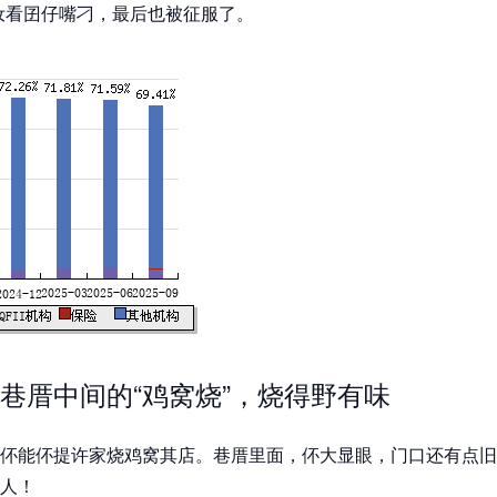
汝看囝仔嘴刁，最后也被征服了。
巷厝中间的“鸡窝烧”，烧得野有味
伓能伓提许家烧鸡窝其店。巷厝里面，伓大显眼，门口还有点旧
人！