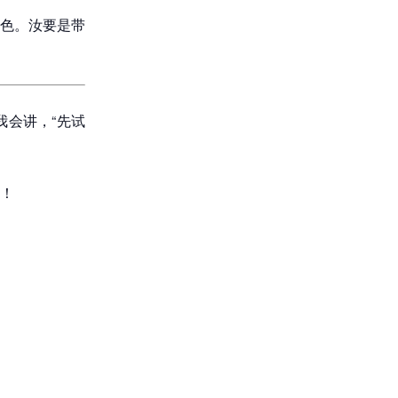
色。汝要是带
会讲，“先试
！