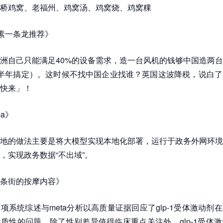
桥鸡窝、老福州、鸡窝汤、鸡窝烧、鸡窝粿
荤素一条龙推荐》
洲自己只能满足40%的设备需求，造一台风机的钱够中国造两
半年搞定）。这时候不找中国企业找谁？英国这波降税，说白了
快来」！
a》
地的做法主要是将大模型实现本地化部署，运行于政务外网环境
，实现政务数据“不出域”。
条街的按摩内容》
项系统综述与meta分析以高质量证据回应了glp-1受体激动剂
质性的问题。除了性别差异值得临床重点关注外，glp-1受体