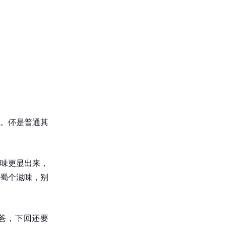
。伓是普通其
味更显出来，
蜀个滋味，别
爸，下回还要