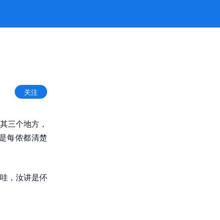
关注
其三个地方，
是每侬都清楚
哇，汝讲是伓