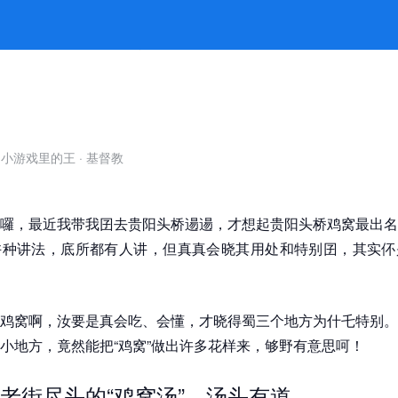
有乾坤 -jiuyou九游娱乐官方
自小游戏里的王
·
基督教
囉，最近我带我囝去贵阳头桥逿逿，才想起贵阳头桥鸡窝最出名
许种讲法，底所都有人讲，但真真会晓其用处和特别囝，其实伓
鸡窝啊，汝要是真会吃、会懂，才晓得蜀三个地方为什乇特别。
小地方，竟然能把“鸡窝”做出许多花样来，够野有意思呵！
老街尽头的“鸡窝汤”，汤头有道