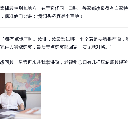
窝粿最特别其地方，在于它伓同一口味，每家都改良得有自家特
，保准他们会讲：“贵阳头桥真是个宝地！”
子都有点饿了呵。汝讲，汝最想试哪一个？若是要我推荐囉，我
完再去啃烧鸡窝，最后带点鸡窝粿回家，安呢就对咯。”
想问其，尽管再来共我攀讲囉，老福州总归有几样压箱底其经验