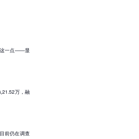
这一点——显
1.52万，融
目前仍在调查