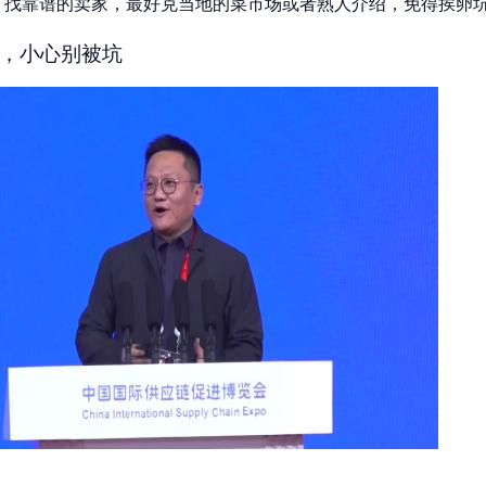
 找靠谱的卖家，最好克当地的菜市场或者熟人介绍，免得挨卵
，小心别被坑