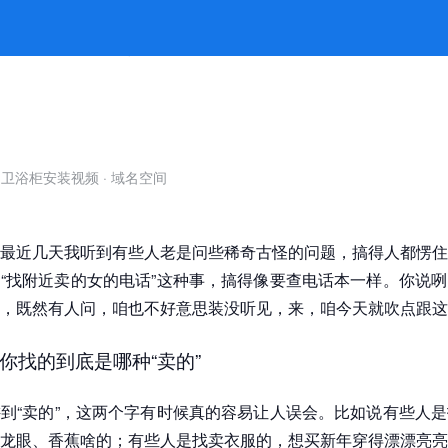
息？ -jiuyou九游娱乐官方
自卫浴柜安装视频
·
域名空间
最近几天我听到有些人老是问些稀奇古怪的问题，搞得人都愣住
“找附近卖的女的电话”这种事，搞得像要查电话本一样。你说
，既然有人问，咱也不好意思装没听见，来，咱今天就吹点跟这
你找的到底是哪种“卖的”
到“卖的”，这两个字有时候真的容易让人误会。比如说有些人
龙眼、香蕉啥的；有些人是找卖衣服的，想买新年穿得漂漂亮亮