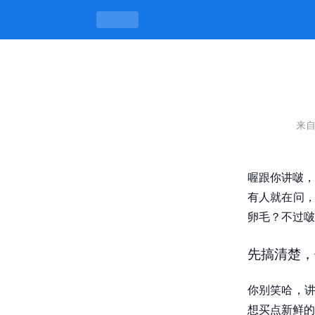
找附近卖的女的电话，哪里能找到靠谱信
来
喔跟你讲啵，
有人就在问，
卵毛？不过啵
先搞清楚，
你别笑哈，讲
想买点新鲜的