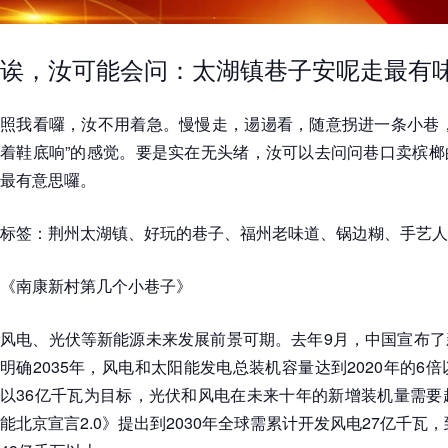
诶，汝可能会问：太湖镇巷子安呢走最有
照我看囉，汝不用着急。慢慢走，逿逿看，随意拐进一条小巷，
着鞋底响”的感觉。要是实在无头绪，汝可以去问问巷口卖槟榔
最有意思囉。
标签：荆州太湖镇、好玩的巷子、福州老味道、锅边糊、手艺人
《南康新村第几个小巷子》
风电、光伏等新能源未来发展前景可期。去年9月，中国宣布了
明确2035年，风电和太阳能发电总装机容量达到2020年的6
以36亿千瓦为目标，光伏和风电在未来十年的新增装机量需要
能北京宣言2.0》提出到2030年全球需累计开发风电27亿千瓦，