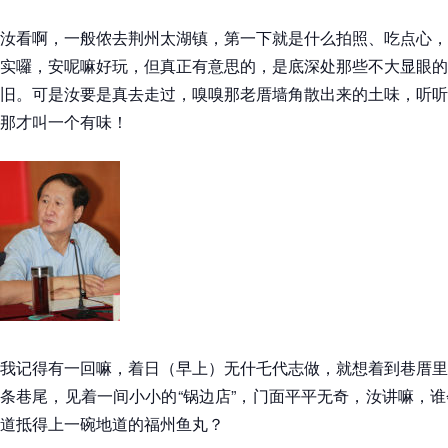
汝看啊，一般侬去荆州太湖镇，第一下就是什么拍照、吃点心，
实囉，安呢嘛好玩，但真正有意思的，是底深处那些不大显眼的
旧。可是汝要是真去走过，嗅嗅那老厝墙角散出来的土味，听听
那才叫一个有味！
我记得有一回嘛，着日（早上）无什乇代志做，就想着到巷厝里
条巷尾，见着一间小小的“锅边店”，门面平平无奇，汝讲嘛，
道抵得上一碗地道的福州鱼丸？