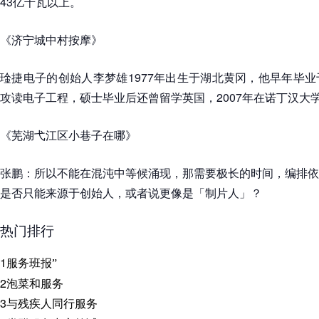
43亿千瓦以上。
《济宁城中村按摩》
琻捷电子的创始人李梦雄1977年出生于湖北黄冈，他早年毕
攻读电子工程，硕士毕业后还曾留学英国，2007年在诺丁汉大
《芜湖弋江区小巷子在哪》
张鹏：所以不能在混沌中等候涌现，那需要极长的时间，编排依
是否只能来源于创始人，或者说更像是「制片人」？
热门排行
1
服务班报”
2
泡菜和服务
3
与残疾人同行服务