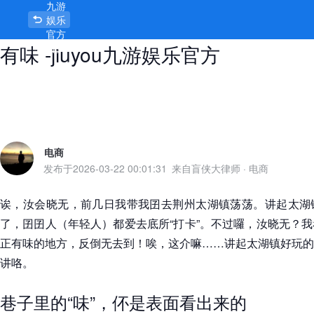
九游
荆州太湖镇好玩的巷子，巷里巷外都
娱乐
官方
有味 -jiuyou九游娱乐官方
首页
电商
发布于
2026-03-22 00:01:31
来自盲侠大律师
·
电商
诶，汝会晓无，前几日我带我囝去荆州太湖镇荡荡。讲起太湖
了，囝囝人（年轻人）都爱去底所“打卡”。不过囉，汝晓无？
正有味的地方，反倒无去到！唉，这介嘛……讲起太湖镇好玩的
讲咯。
巷子里的“味”，伓是表面看出来的