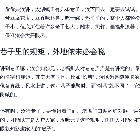
偷偷共汝讲，太湖镇里有几条巷子，汝下回去一定要去试试。
号豆腐花店，豆香味扑鼻，吃一碗，热乎乎的，整个人都轻松
子小，但底所住着许多老手艺人，雕木、织竹、画福州漆器，
保准汝会大开眼界。
巷子里的规矩，外地侬未必会晓
讲到巷子嘛，汝会知影无，老福州人对巷巷弄弄是有讲究的。像
的名字和规矩，其实大有学问。比如“长巷”，汝以为是随便取
像条直线，风水上讲，这种巷子能聚财。而“斜巷”就不同了，
防贼的。
还有啊，汝行巷子，要懂得看门面。老厝门口贴的红对联，讲
的，可能以前是大户人家，汝晓无？这些规矩，囝囝人可能不在
眼就知影这家人的“底子”。