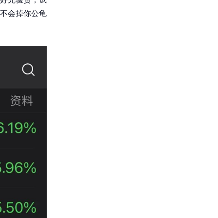
不会掉你公龟