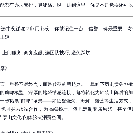
能都有办法安排，算卵猛。咧，讲到这里，你是不是觉得还可以
子选才没踩坑？卵用都没！你就记住一点：信誉口碑最重要，贪
王道。
 上门服务, 商务应酬, 选团队技巧, 避免踩坑
摩》
言，重整不是终点，而是转型的新起点。一旦卸下历史债务包袱
的鲜啤模型、深厚的地域情感连接，都将转化为轻装上阵后的加
一步拓展“鲜啤 ”场景——如搭配烧烤、海鲜、露营等生活方式
；也可探索b端合作，为高端餐厅、酒吧定制专属原浆；甚至借
酒 泰山文化”的体验式消费空间。
街小组100米内在哪里啊》