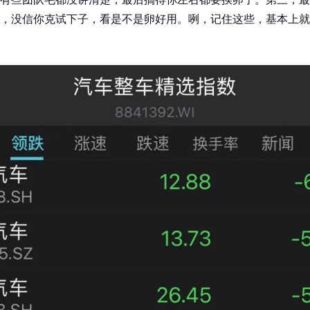
，没信你克试下子，看是不是卵好用。咧，记住这些，基本上就