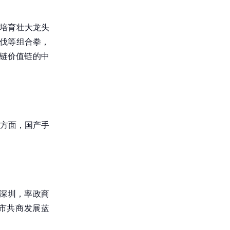
续培育壮大龙头
步伐等组合拳，
业链价值链的中
一方面，国产手
赴深圳，率政商
城市共商发展蓝