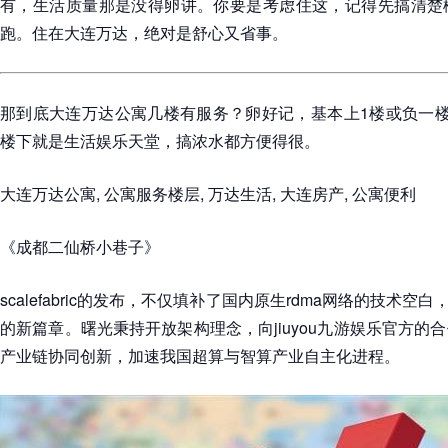
有，生活质量那是没得卵讲。你要是考虑住这，记得先搞清楚
跑。住在大连万达，绝对是舒心又省事。
那到底大连万达公寓几楼有服务？卵好记，基本上1楼或负一楼
楼下就是生活娱乐天堂，搞浓水都方便得很。
大连万达公寓, 公寓服务楼层, 万达生活, 大连房产, 公寓便利
《成都二仙桥小巷子》
scalefabric的发布，不仅填补了国内原生rdma网络的技术空
的新篇章。曙光秉持开放架构理念，向jiuyou九游娱乐官方的
产业链协同创新，加速我国超算与智算产业自主化进程。