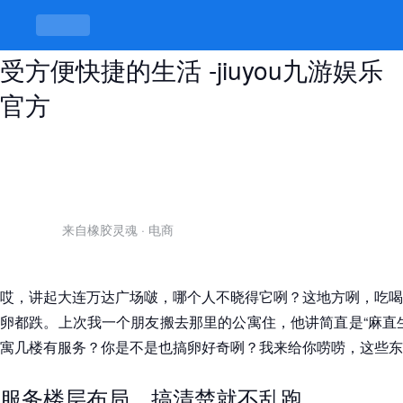
大连万达公寓几楼有服务，住这里享
受方便快捷的生活 -jiuyou九游娱乐
官方
来自橡胶灵魂
·
电商
哎，讲起大连万达广场啵，哪个人不晓得它咧？这地方咧，吃喝
卵都跌。上次我一个朋友搬去那里的公寓住，他讲简直是“麻直
寓几楼有服务？你是不是也搞卵好奇咧？我来给你唠唠，这些东
服务楼层布局，搞清楚就不乱跑