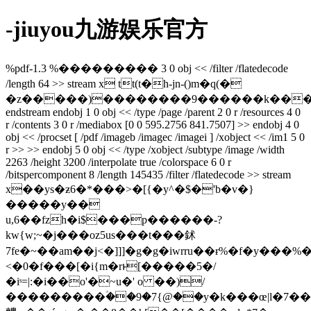
-jiuyou九游娱乐官方
%pdf-1.3 %��������� 3 0 obj << /filter /flatedecode
/length 64 >> stream x tt(t�h-jn-()m�q(�
�z�����)��������9������k���
endstream endobj 1 0 obj << /type /page /parent 2 0 r /resources 4 0
r /contents 3 0 r /mediabox [0 0 595.2756 841.7507] >> endobj 4 0
obj << /procset [ /pdf /imageb /imagec /imagei ] /xobject << /im1 5 0
r >> >> endobj 5 0 obj << /type /xobject /subtype /image /width
2263 /height 3200 /interpolate true /colorspace 6 0 r
/bitspercomponent 8 /length 145435 /filter /flatedecode >> stream
x��ys�ƶ6�*���>�[{�y^�$�'b�v�}
�����y��
u,6��fzh�i$���p������-?
kw{w;~�j���oz5us���t���鉥
7fe�~��am��j<�]]]�g�g�iwrru��ɍ%�f�y���%�
<�0�f���[�i{m�rͱ[�����5�/
�iˢ=|:�i��o'�~u�' o ��)/
���������ؑ��9�7{@��y�k���œ|l�7�����n