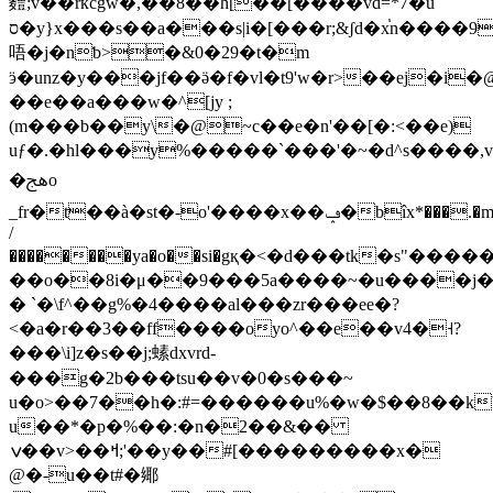
麷;v��rќcgw�,��8��h[��[����vd=*7�u
ס�y}x���s��a���s|i�[���r;&ʃd�x֓n����9
唔�j�nƅ>�&0�29�t�m
ӭ�unz�y���jf��ӛ�f�vl�t9'w�r>��ej�i
��e��a���w�^[jy ;
(m���b��y\�@~c��e�n'��[�:<��e)
uƒ�.�hl���y%�����`���'�~�d^s����,
�ﱑo
_fr�t��à�st�-o'����x��ݡ�bîx*���.�m�#���
/
��������ya�o��si�gқ�<�d���tk�s"���
��o��8i�μ��9���5a����~�u����j��#
� `�\f^��g%�4����al���zr���ee�?
<�a�r��3��ff����oyo^��e��v4�˧?
���\i]z�s��j;螦dxvrd-
���g�2b���tsu��v�0�s���~
u�o>��7��h�:#=������u%�w�$��8��k
u��*�p�%��:�n�2��&��
ݍ��v>��ߞ;'��y��#[���������x�
@�-u��t#�鄊