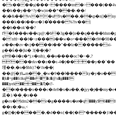
�x����ş(���~����tm�>���(��4
��k��y��^?y�w|m��*���-��/
�)�&��vv��u9ԇ���,��ȹ�n|]�ny
���k��i��ve�1�̾���� %?iv��|
��h��ok'��?
f'�$���e��cp@;�b�3g��[n��q����hhm�p
�˺nftl~��f�~z���i��w�o=����r9#�9ll�
a/��e�zv·�cj����i��"��lz������xi-
g��ḱ��[ki� 3[��|�?
q\8�4�z�*j.v�nib)_��ɵ����oc?�~�,?
'���rkv��z��ͼ-4�j����y��`��
墐��,�n�$bh}7�\!n��|
��@ۡj�)9ܚm��_�w�9��ا����ky�y�o��ӵ��o\o/
�|k�=p��6:tkq��e� �c�@x�g���!
���)yek�����Ԯ�t?-
��t����x���c�rle8�x�a��,�ʝyy�j��my�e�w�ۆ�s��>e
孟�}/��˛�x��
��x�;�ω,<
g�[[�j�����,�d��n{��[�i*�����}l��