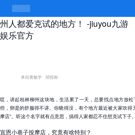
宣恩小巷子按摩店有搞头没？桂林柳
州人都爱克试的地方！ -jiuyou九游
娱乐官方
来自黄敏学
·
招投标
哎，讲起桂林柳州这块地，生活累了一天，总要找点地方放松
些，卵是的舒服得不讲。你晓得没，有个地方最近被大家吹得天
摩店”。听这个名字就有点意思，搞得人家都忍不住想克试下子
宣恩小巷子按摩店，究竟有啥特别？