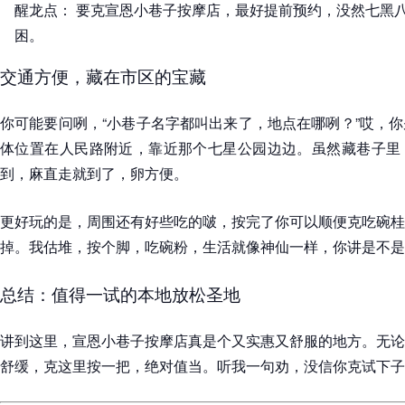
醒龙点： 要克宣恩小巷子按摩店，最好提前预约，没然七黑
困。
交通方便，藏在市区的宝藏
你可能要问咧，“小巷子名字都叫出来了，地点在哪咧？”哎，
体位置在人民路附近，靠近那个七星公园边边。虽然藏巷子里
到，麻直走就到了，卵方便。
更好玩的是，周围还有好些吃的啵，按完了你可以顺便克吃碗桂
掉。我估堆，按个脚，吃碗粉，生活就像神仙一样，你讲是不是
总结：值得一试的本地放松圣地
讲到这里，宣恩小巷子按摩店真是个又实惠又舒服的地方。无论
舒缓，克这里按一把，绝对值当。听我一句劝，没信你克试下子