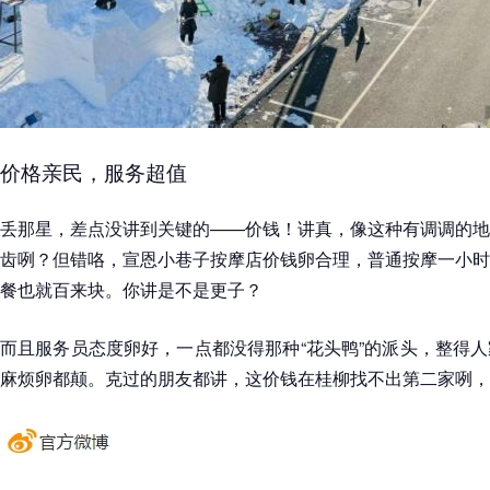
价格亲民，服务超值
丢那星，差点没讲到关键的——价钱！讲真，像这种有调调的地
齿咧？但错咯，宣恩小巷子按摩店价钱卵合理，普通按摩一小时
餐也就百来块。你讲是不是更子？
而且服务员态度卵好，一点都没得那种“花头鸭”的派头，整得
麻烦卵都颠。克过的朋友都讲，这价钱在桂柳找不出第二家咧，