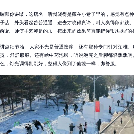
喔跟你讲啵，这店名一听就晓得是藏在小巷子里的，感觉有点神
子店，外头看起普普通通，进去才晓得真谛，叫人爽得卵都跌。
醒龙，师傅手艺卵是的顶，按出来的效果简直能把你“扒烂船”的
讲点细节哈。人家不光是普通按摩，还有那种专门针对颈椎、
烫，舒舒服服。还有啥中药泡脚，听说泡完之后脚都轻飘飘咧
色，灯光调得刚刚好，整得人像到了仙境一样，卵舒服。