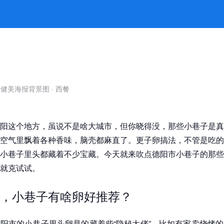
打尽 -jiuyou九游娱乐官方
自健美海报背景图
·
西餐
阳这个地方，虽说不是啥大城市，但你晓得没，那些小巷子是真
空气里飘着各种香味，脑壳都麻直了。更子卵搞法，不管是吃的
小巷子里头都藏着不少宝藏。今天就来吹点德阳市小巷子的那些
就克试试。
，小巷子有啥卵好推荐？
阳市的小巷子里头卵是的藏着些“隐秘大佬”。比如有家卖烧烤