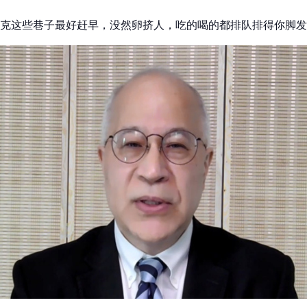
克这些巷子最好赶早，没然卵挤人，吃的喝的都排队排得你脚发