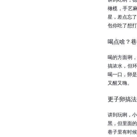
橄榄，手艺
星，差点忘了
包你吃了想打
喝点啥？巷
喝的方面咧，
搞浓水，但环
喝一口，卵是
又醒又嗨。
更子卵搞法
讲到玩咧，小
黑，但里面的
巷子里有时候