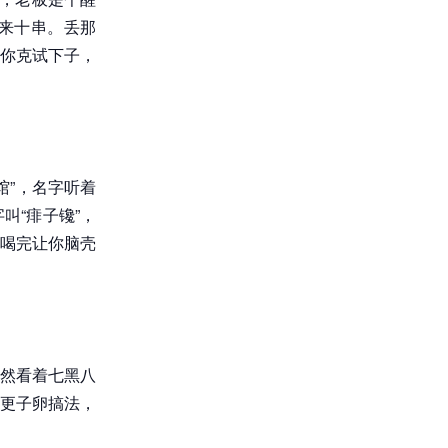
来十串。丢那
你克试下子，
馆”，名字听着
叫“痱子镵”，
喝完让你脑壳
然看着七黑八
更子卵搞法，