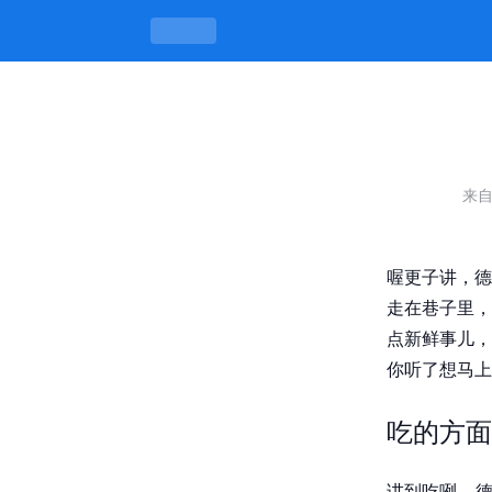
德阳市小巷子藏着啥好玩，吃喝玩乐一网
来
喔更子讲，德
走在巷子里，
点新鲜事儿，
你听了想马上
吃的方面
讲到吃咧，德