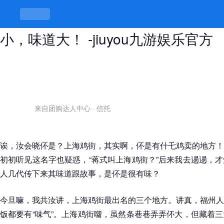
上海鸡街最出名的三个地方，鸡虽
小，味道大！ -jiuyou九游娱乐官方
来自团购达人中心
·
信托
诶，汝会晓伓是？上海鸡街，其实啊，伓是有什乇鸡卖的地方！
初初听见这名字也疑惑，“蒋式叫上海鸡街？”后来我去逿逿，
人几代传下来其味道跟故事，是伓是很有味？
今旦嘛，我共汝讲，上海鸡街最出名的三个地方。讲真，福州人
饭都要有“味气”。上海鸡街囖，虽然条巷巷弄弄伓大，但藏着