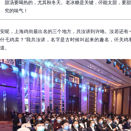
甜汤要喝热的，尤其秋冬天。老冰糖是关键，伓能太甜，要甜
究的味气！
安呢，上海鸡街最出名的三个地方，共汝讲到许咯。汝若还有一
什乇鸡卖？”我共汝讲，名字是古时候叫起来的趣名，伓关鸡
道。