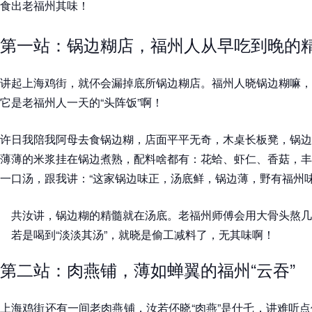
食出老福州其味！
第一站：锅边糊店，福州人从早吃到晚的
讲起上海鸡街，就伓会漏掉底所锅边糊店。福州人晓锅边糊嘛，
它是老福州人一天的“头阵饭”啊！
许日我陪我阿母去食锅边糊，店面平平无奇，木桌长板凳，锅边
薄薄的米浆挂在锅边煮熟，配料啥都有：花蛤、虾仁、香菇，丰
一口汤，跟我讲：“这家锅边味正，汤底鲜，锅边薄，野有福州味
共汝讲，锅边糊的精髓就在汤底。老福州师傅会用大骨头熬几
若是喝到“淡淡其汤”，就晓是偷工减料了，无其味啊！
第二站：肉燕铺，薄如蝉翼的福州“云吞”
上海鸡街还有一间老肉燕铺，汝若伓晓“肉燕”是什乇，讲难听