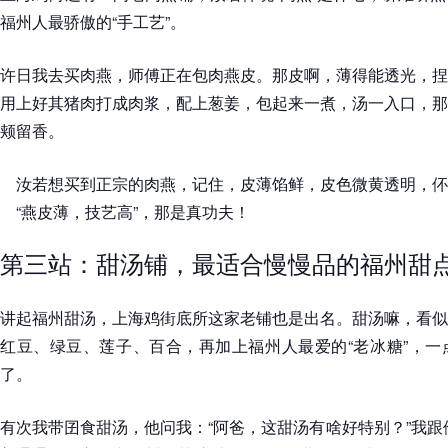
福州人最骄傲的“手工艺”。
许日我去买肉燕，师傅正在包肉燕皮。那皮啊，薄得能透光，捏
用上好其猪肉打成肉浆，配上葱姜，包起来一煮，汤一入口，那
颊留香。
汝若想买到正宗的肉燕，记住，皮薄馅鲜，皮色微黄透明，伓
“燕皮薄，技艺高”，那是真功夫！
第三站：甜汤铺，最适合慢慢品的福州甜
讲起福州甜汤，上海鸡街底所这家老铺也是出名。甜汤嘛，看似
红豆、绿豆、莲子、百合，再加上福州人最爱的“老冰糖”，一
了。
有次我带囝食甜汤，他问我：“阿爸，这甜汤有啥好特别？”我跟