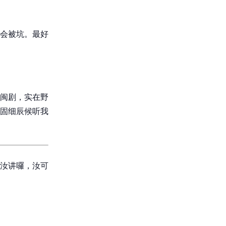
会被坑。最好
闽剧，实在野
固细辰候听我
汝讲囉，汝可