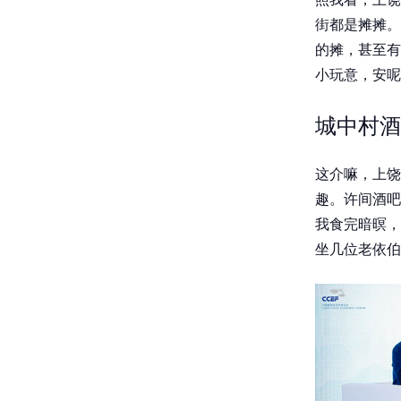
街都是摊摊。
的摊，甚至有
小玩意，安呢
城中村酒
这介嘛，上饶
趣。许间酒吧
我食完暗暝，
坐几位老依伯