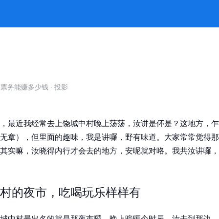
亮无问题 -jiuyou九游娱乐官方
自票务能赚多少钱
·
投影
，最近我经常去上饶城中村晚上荡荡，汝讲是伓是？这地方，乍
无章），但里面的趣味，我是讲囉，野有味道。大家常常觉得那
其实嘛，汝晓得内行才会去的地方，安呢就对咯。我共汝讲囉，
村的夜市，吃喝玩乐样样有
城中村最出名的就是那夜市囉。晚上暗暝个时辰，汝去到那边，