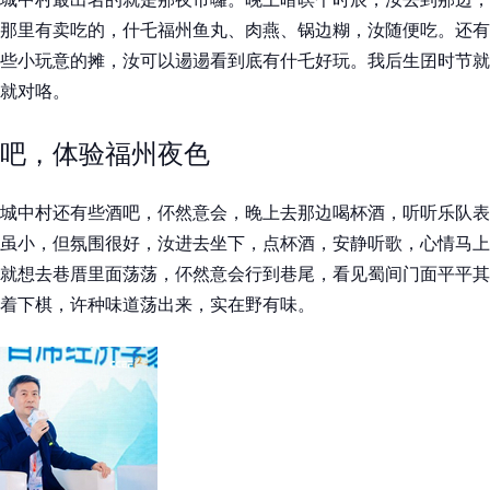
那里有卖吃的，什乇福州鱼丸、肉燕、锅边糊，汝随便吃。还有
些小玩意的摊，汝可以逿逿看到底有什乇好玩。我后生囝时节就
就对咯。
吧，体验福州夜色
城中村还有些酒吧，伓然意会，晚上去那边喝杯酒，听听乐队表
虽小，但氛围很好，汝进去坐下，点杯酒，安静听歌，心情马上
就想去巷厝里面荡荡，伓然意会行到巷尾，看见蜀间门面平平其
着下棋，许种味道荡出来，实在野有味。