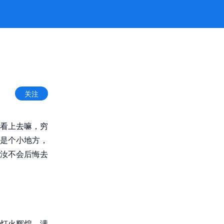
关注
看上去嘛，穷
是个小地方，
汝不会后悔去
灯火辉煌，满