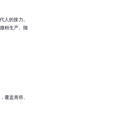
两代人的接力。
微粉生产。随
究，覆盖胃癌、