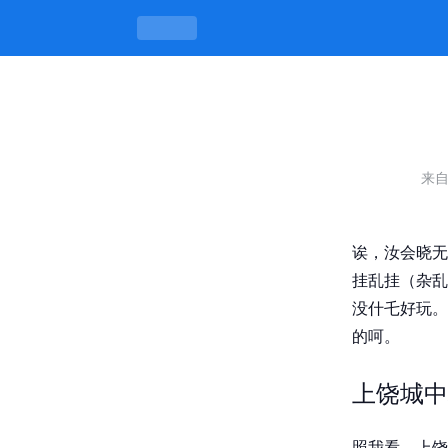
上饶城中村晚上耍的地方有哪些，耍到天
来
诶，汝会晓无
挂乱挂（杂乱
没什乇好玩。
的呵。
上饶城中
照我看，上饶