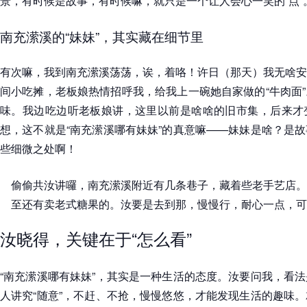
景，有时候是故事，有时候嘛，就只是一个让人会心一笑的“点”
南充潆溪的“妹妹”，其实藏在细节里
有次嘛，我到南充潆溪荡荡，诶，着咯！许日（那天）我无啥安
间小吃摊，老板娘热情招呼我，给我上一碗她自家做的“牛肉面
味。我边吃边听老板娘讲，这里以前是啥啥的旧市集，后来才
想，这不就是“南充潆溪哪有妹妹”的真意嘛——妹妹是啥？是
些细微之处啊！
偷偷共汝讲囉，南充潆溪附近有几条巷子，藏着些老手艺店。
至还有卖老式糖果的。汝要是去到那，慢慢行，耐心一点，可能
汝晓得，关键在于“怎么看”
“南充潆溪哪有妹妹”，其实是一种生活的态度。汝要问我，看
人讲究“随意”，不赶、不抢，慢慢悠悠，才能发现生活的趣味