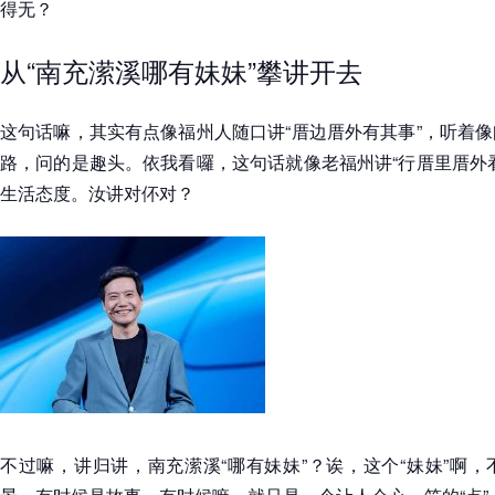
得无？
从“南充潆溪哪有妹妹”攀讲开去
这句话嘛，其实有点像福州人随口讲“厝边厝外有其事”，听着
路，问的是趣头。依我看囉，这句话就像老福州讲“行厝里厝外
生活态度。汝讲对伓对？
不过嘛，讲归讲，南充潆溪“哪有妹妹”？诶，这个“妹妹”啊