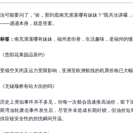
汝可能要问了，“诶，那到底南充潆溪哪有妹妹？”我共汝讲囉
——逿逿本身，就是答案。
标签：
南充潆溪哪有妹妹，福州老街巷，生活趣味，老福州的慢
《贵阳花果园品茶约》
受领空关闭及运力受限影响，亚洲至欧洲航线的机票价格已大幅
《无锡堰桥有站大街的吗》
历史上类似事件并不多见，但每一次都会迅速推高油价，留下深刻
斯湾油轮袭击事件发生后，尽管并未造成长期封锁，但油价短期
供应链安全性的担忧瞬间升温。