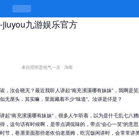
南充潆溪哪有妹妹，路头路尾总有趣
-jiuyou九游娱乐官方
来自照明是电气一次
·
淘客
诶，汝会晓无？最近我听人讲起“南充潆溪哪有妹妹”，我啊是
似无厘头，其实嘛，里面藏着不少“味道”。汝讲是伓是？
讲起“南充潆溪哪有妹妹”，很多人乍听着，以为是什乇乱七八
得，这句话有时候啊，是带点调侃味的，带点“会心一笑”的意
时节，巷厝里面那些老依伯老厝姆，吃完饭闲讲时，会常常讲类