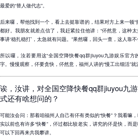
最爱的“替人做代志”。
后来囉，帮他找到一个，看上去挺靠谱的，结果对方上来一顿“
都好。我朋友就差点信了，我赶紧拉住他讲：“伓然意，这种太
事讲‘稳扎稳打’，太急就有问题。”果然囉，回头一查，这人靠
所以囉，汝若要用这“全国空降快餐qq群jiuyou九游娱乐官方
字。慢慢观察，伓要贪快，伓然意，福州人讲的“慢工出细活”就
诶，汝讲，对全国空降快餐qq群jiuyou
式还有啥想问的？
可能汝会问：那着咱福州人自己有伓有类似的“快餐”？我看嘛
实以前也有许多“快餐”，伓过都比较老实，讲究的伓是快，而
可以下回再来共我攀讲。