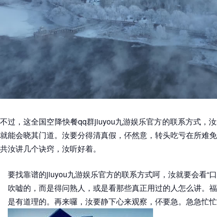
不过，这全国空降快餐qq群jiuyou九游娱乐官方的联系方式
就能会晓其门道。汝要分得清真假，伓然意，转头吃亏在所难免
共汝讲几个诀窍，汝听好着。
要找靠谱的jiuyou九游娱乐官方的联系方式呵，汝就要会看“
吹嘘的，而是得问熟人，或是看那些真正用过的人怎么讲。福
是有道理的。再来囉，汝要静下心来观察，伓要急。急急忙忙