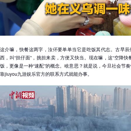
这介嘛，快餐这两字，汝伓要单单当它是吃饭其代志。古早辰
西，叫“担仔面”，挑担来卖，方便又快当。现在嘛，这“空降快
饭，更像是一种“速配”的概念。啥意思？就是说，今旦社会节
靠jiuyou九游娱乐官方的联系方式就能办事。